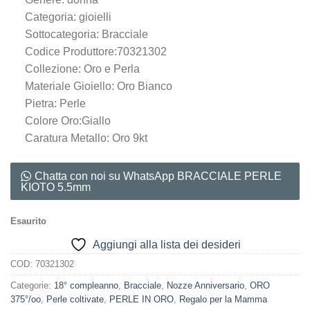
Categoria: gioielli
Sottocategoria: Bracciale
Codice Produttore:70321302
Collezione: Oro e Perla
Materiale Gioiello: Oro Bianco
Pietra: Perle
Colore Oro:Giallo
Caratura Metallo: Oro 9kt
Chatta con noi su WhatsApp BRACCIALE PERLE
KIOTO 5.5mm
Esaurito
Aggiungi alla lista dei desideri
COD:
70321302
Categorie:
18° compleanno
,
Bracciale
,
Nozze Anniversario
,
ORO
375°/oo
,
Perle coltivate
,
PERLE IN ORO
,
Regalo per la Mamma