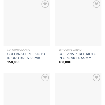
Aggiungi
Aggiungi
alla lista
alla lista
dei
dei
desideri
desideri
18° COMPLEANNO
18° COMPLEANNO
COLLANA PERLE KIOTO
COLLANA PERLE KIOTO
IN ORO 9KT 5.5/6mm
IN ORO 9KT 6.5/7mm
150,00
€
180,00
€
Aggiungi
Aggiungi
alla lista
alla lista
dei
dei
desideri
desideri