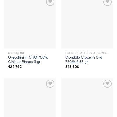
Aggiungi
Aggiungi
alla lista
alla lista
dei
dei
desideri
desideri
ORECCHINI
EVENTI ( BATTESIMO , COMUNIONE , CRESIMA )
Orecchini in ORO 750‰
Ciondolo Croce in Oro
Giallo e Bianco 3 gr.
750‰ 2,35 gr.
424,79
€
343,30
€
Aggiungi
Aggiungi
alla lista
alla lista
dei
dei
desideri
desideri