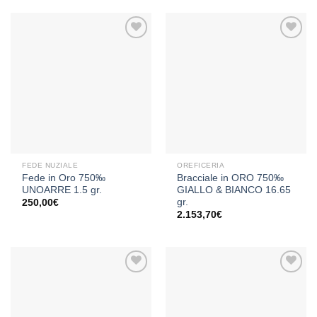
Aggiungi
Aggiungi
alla lista
alla lista
dei
dei
desideri
desideri
FEDE NUZIALE
OREFICERIA
Fede in Oro 750‰
Bracciale in ORO 750‰
UNOARRE 1.5 gr.
GIALLO & BIANCO 16.65
gr.
250,00
€
2.153,70
€
Aggiungi
Aggiungi
alla lista
alla lista