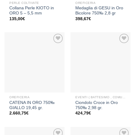
PERLE COLTIVATE
OREFICERIA
Collana Perle KIOTO in
Medaglia di GESU in Oro
ORO 5 – 5,5 mm
Bicolore 750‰ 2,8 gr
135,00
€
398,67
€
Aggiungi
Aggiungi
alla lista
alla lista
dei
dei
desideri
desideri
OREFICERIA
EVENTI ( BATTESIMO , COMUNIONE , CRESIMA )
CATENA IN ORO 750‰
Ciondolo Croce in Oro
GIALLO 19,45 gr.
750‰ 2,98 gr.
2.660,75
€
424,79
€