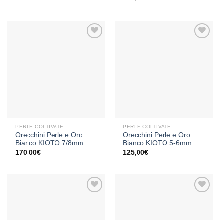
Aggiungi
Aggiungi
alla lista
alla lista
dei
dei
desideri
desideri
PERLE COLTIVATE
PERLE COLTIVATE
Orecchini Perle e Oro
Orecchini Perle e Oro
Bianco KIOTO 7/8mm
Bianco KIOTO 5-6mm
170,00
€
125,00
€
Aggiungi
Aggiungi