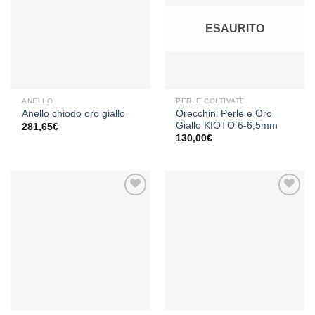
Aggiungi
Aggiungi
alla lista
alla lista
ESAURITO
dei
dei
desideri
desideri
ANELLO
PERLE COLTIVATE
Orecchini Perle e Oro
Anello chiodo oro giallo
Giallo KIOTO 6-6,5mm
281,65
€
130,00
€
Aggiungi
Aggiungi
alla lista
alla lista
dei
dei
desideri
desideri