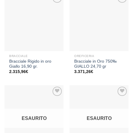
Aggiungi
Aggiungi
alla lista
alla lista
dei
dei
desideri
desideri
BRACCIALE
OREFICERIA
Bracciale Rigido in oro
Bracciale in Oro 750‰
Giallo 16,90 gr.
GIALLO 24,70 gr
2.315,96
€
3.371,26
€
Aggiungi
Aggiungi
alla lista
alla lista
ESAURITO
ESAURITO
dei
dei
desideri
desideri