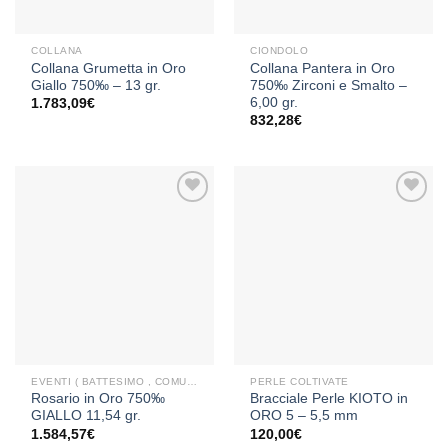
COLLANA
CIONDOLO
Collana Grumetta in Oro
Collana Pantera in Oro
Giallo 750‰ – 13 gr.
750‰ Zirconi e Smalto –
6,00 gr.
1.783,09
€
832,28
€
Aggiungi
Aggiungi
alla lista
alla lista
dei
dei
desideri
desideri
EVENTI ( BATTESIMO , COMUNIONE , CRESIMA )
PERLE COLTIVATE
Rosario in Oro 750‰
Bracciale Perle KIOTO in
GIALLO 11,54 gr.
ORO 5 – 5,5 mm
1.584,57
€
120,00
€