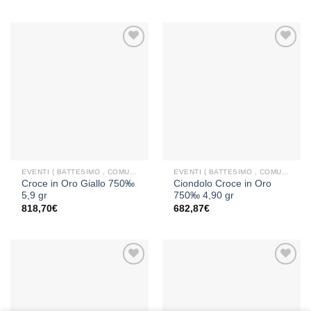
Aggiungi
Aggiungi
alla lista
alla lista
dei
dei
desideri
desideri
EVENTI ( BATTESIMO , COMUNIONE , CRESIMA )
EVENTI ( BATTESIMO , COMUNIONE , CRESIMA )
Croce in Oro Giallo 750‰
Ciondolo Croce in Oro
5,9 gr
750‰ 4,90 gr
818,70
€
682,87
€
Aggiungi
Aggiungi
alla lista
alla lista