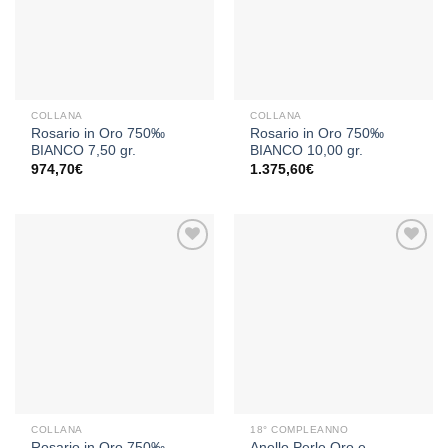
dei
dei
desideri
desideri
COLLANA
COLLANA
Rosario in Oro 750‰
Rosario in Oro 750‰
BIANCO 7,50 gr.
BIANCO 10,00 gr.
974,70
€
1.375,60
€
Aggiungi
Aggiungi
alla lista
alla lista
dei
dei
desideri
desideri
COLLANA
18° COMPLEANNO
Rosario in Oro 750‰
Anello Perle Oro e