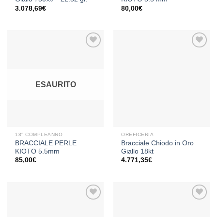
3.078,69
€
80,00
€
Aggiungi
Aggiungi
alla lista
alla lista
ESAURITO
dei
dei
desideri
desideri
18° COMPLEANNO
OREFICERIA
BRACCIALE PERLE
Bracciale Chiodo in Oro
KIOTO 5.5mm
Giallo 18kt
85,00
€
4.771,35
€