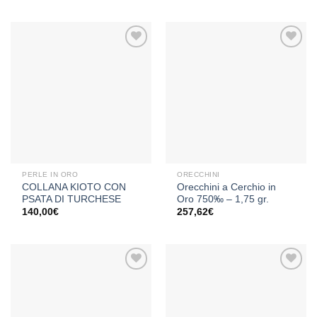
Aggiungi
Aggiungi
alla lista
alla lista
dei
dei
desideri
desideri
PERLE IN ORO
ORECCHINI
COLLANA KIOTO CON
Orecchini a Cerchio in
PSATA DI TURCHESE
Oro 750‰ – 1,75 gr.
140,00
€
257,62
€
Aggiungi
Aggiungi
alla lista
alla lista