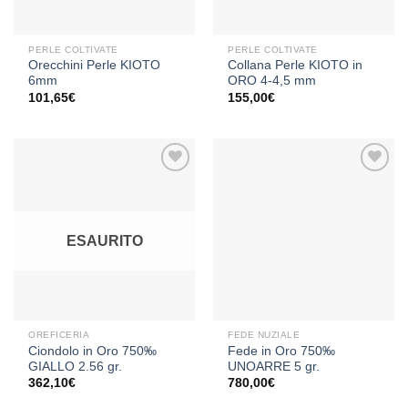
PERLE COLTIVATE
PERLE COLTIVATE
Orecchini Perle KIOTO
Collana Perle KIOTO in
6mm
ORO 4-4,5 mm
101,65
€
155,00
€
Aggiungi
Aggiungi
alla lista
alla lista
ESAURITO
dei
dei
desideri
desideri
OREFICERIA
FEDE NUZIALE
Ciondolo in Oro 750‰
Fede in Oro 750‰
GIALLO 2.56 gr.
UNOARRE 5 gr.
362,10
€
780,00
€