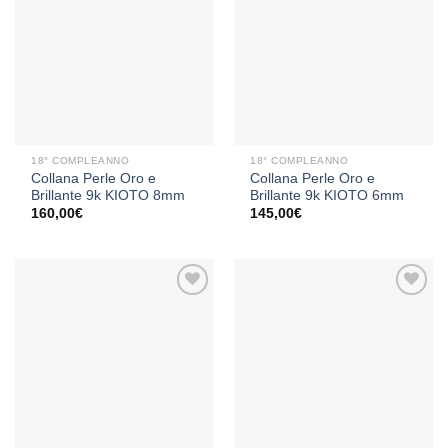
Aggiungi
Aggiungi
alla lista
alla lista
dei
dei
desideri
desideri
18° COMPLEANNO
18° COMPLEANNO
Collana Perle Oro e
Collana Perle Oro e
Brillante 9k KIOTO 8mm
Brillante 9k KIOTO 6mm
160,00
€
145,00
€
Aggiungi
Aggiungi
alla lista
alla lista
dei
dei
desideri
desideri