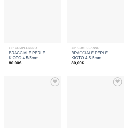
Aggiungi
Aggiungi
alla lista
alla lista
dei
dei
desideri
desideri
18° COMPLEANNO
18° COMPLEANNO
BRACCIALE PERLE
BRACCIALE PERLE
KIOTO 4.5/5mm
KIOTO 4.5-5mm
80,00
€
80,00
€
Aggiungi
Aggiungi
alla lista
alla lista
dei
dei
desideri
desideri