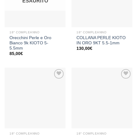
ESAURITO
dei
dei
desideri
desideri
18° COMPLEANNO
18° COMPLEANNO
Orecchini Perle e Oro
COLLANA PERLE KIOTO
Bianco 9k KIOTO 5-
IN ORO 9KT 5.5-1mm
5.5mm
130,00
€
85,00
€
Aggiungi
Aggiungi
alla lista
alla lista
dei
dei
desideri
desideri
18° COMPLEANNO
18° COMPLEANNO