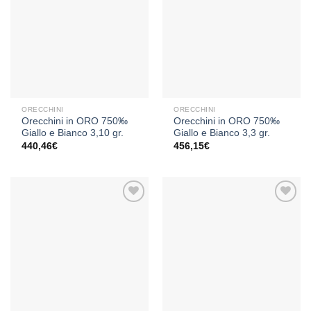
Aggiungi
Aggiungi
alla lista
alla lista
dei
dei
desideri
desideri
ORECCHINI
ORECCHINI
Orecchini in ORO 750‰
Orecchini in ORO 750‰
Giallo e Bianco 3,10 gr.
Giallo e Bianco 3,3 gr.
440,46
€
456,15
€
Aggiungi
Aggiungi
alla lista
alla lista
dei
dei
desideri
desideri