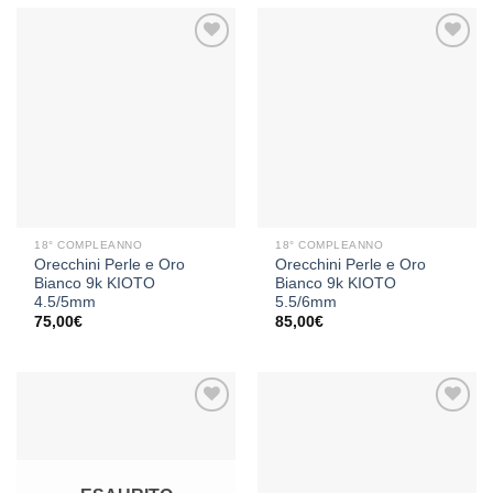
Aggiungi
Aggiungi
alla lista
alla lista
dei
dei
desideri
desideri
18° COMPLEANNO
18° COMPLEANNO
Orecchini Perle e Oro
Orecchini Perle e Oro
Bianco 9k KIOTO
Bianco 9k KIOTO
4.5/5mm
5.5/6mm
75,00
€
85,00
€
Aggiungi
Aggiungi
alla lista
alla lista