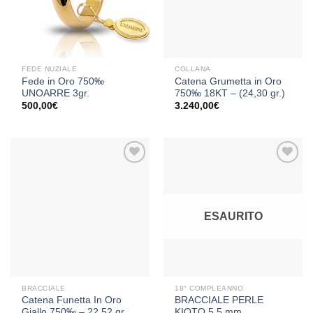
desideri
desideri
FEDE NUZIALE
COLLANA
Fede in Oro 750‰
Catena Grumetta in Oro
UNOARRE 3gr.
750‰ 18KT – (24,30 gr.)
500,00
€
3.240,00
€
Aggiungi
Aggiungi
alla lista
alla lista
ESAURITO
dei
dei
desideri
desideri
BRACCIALE
18° COMPLEANNO
Catena Funetta In Oro
BRACCIALE PERLE
Giallo 750‰ – 22.52 gr.
KIOTO 5.5 mm