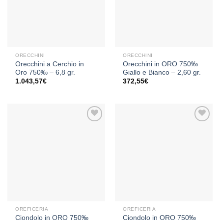
dei
dei
desideri
desideri
ORECCHINI
ORECCHINI
Orecchini a Cerchio in
Orecchini in ORO 750‰
Oro 750‰ – 6,8 gr.
Giallo e Bianco – 2,60 gr.
1.043,57
€
372,55
€
Aggiungi
Aggiungi
alla lista
alla lista
dei
dei
desideri
desideri
OREFICERIA
OREFICERIA
Ciondolo in ORO 750‰
Ciondolo in ORO 750‰