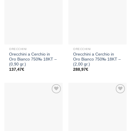
Aggiungi
Aggiungi
alla lista
alla lista
dei
dei
desideri
desideri
ORECCHINI
ORECCHINI
Orecchini a Cerchio in
Orecchini a Cerchio in
Oro Bianco 750‰ 18KT –
Oro Bianco 750‰ 18KT –
(0,90 gr.)
(2,00 gr.)
137,47
€
288,97
€
Aggiungi
Aggiungi
alla lista
alla lista
dei
dei
desideri
desideri