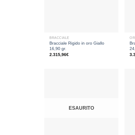
+
+
BRACCIALE
OR
Bracciale Rigido in oro Giallo
Br
16,90 gr.
24
2.315,96
€
3.
Aggiungi
alla lista
dei
ESAURITO
desideri