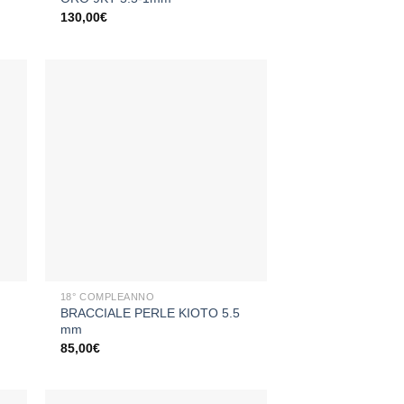
130,00
€
ngi
Aggiungi
sta
alla lista
dei
eri
desideri
+
18° COMPLEANNO
BRACCIALE PERLE KIOTO 5.5
mm
85,00
€