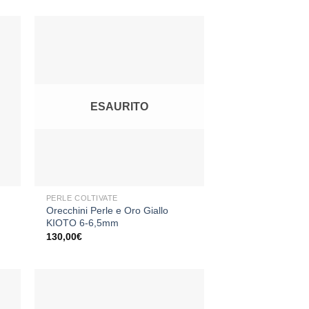
ngi
Aggiungi
sta
alla lista
dei
ESAURITO
eri
desideri
+
PERLE COLTIVATE
Orecchini Perle e Oro Giallo
KIOTO 6-6,5mm
130,00
€