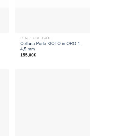
+
PERLE COLTIVATE
Collana Perle KIOTO in ORO 4-
4,5 mm
155,00
€
ngi
Aggiungi
sta
alla lista
dei
eri
desideri