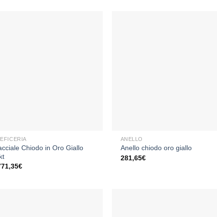
Aggiungi
Aggiu
alla lista
alla li
dei
dei
desideri
desid
+
EFICERIA
ANELLO
acciale Chiodo in Oro Giallo
Anello chiodo oro giallo
kt
281,65
€
771,35
€