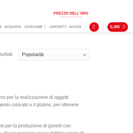
PREZZO DELL'ORO
0,00
€
E
ACQUISTA
CATEGORIE
CONTATTI
ACCEDI
sultati
tino per la realizzazione di oggetti
gento colorato e il platino, per ottenere
nti per la produzione di gioielli con