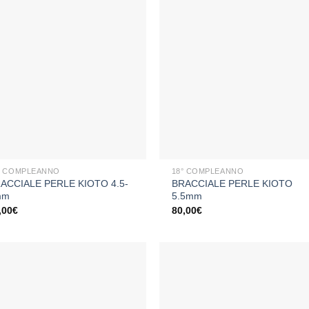
Aggiungi
Aggiu
alla lista
alla li
dei
dei
desideri
desid
+
° COMPLEANNO
18° COMPLEANNO
ACCIALE PERLE KIOTO 4.5-
BRACCIALE PERLE KIOTO
mm
5.5mm
,00
€
80,00
€
Aggiungi
Aggiu