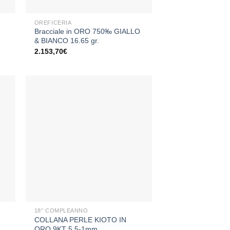
+
OREFICERIA
Bracciale in ORO 750‰ GIALLO
& BIANCO 16.65 gr.
2.153,70
€
ngi
Aggiungi
sta
alla lista
dei
eri
desideri
+
18° COMPLEANNO
COLLANA PERLE KIOTO IN
ORO 9KT 5.5-1mm