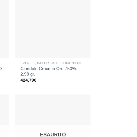
ngi
Aggiungi
sta
alla lista
dei
eri
desideri
+
EVENTI ( BATTESIMO , COMUNIONE , CRESIMA )
O
Ciondolo Croce in Oro 750‰
2,98 gr.
424,79
€
ngi
Aggiungi
sta
alla lista
dei
ESAURITO
eri
desideri