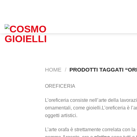
Salta
ai
INFO: +39 388 8719381
contenuti
HOME
/
PRODOTTI TAGGATI “ORE
OREFICERIA
L’oreficeria consiste nell’arte della lavorazi
ornamentali, come gioielli.L’oreficeria è l’ar
oggetti artistici.
L’arte orafa è strettamente correlata con la 