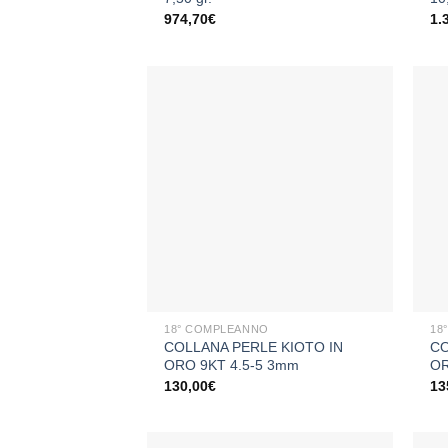
974,70
€
1.
Aggiungi
alla lista
dei
desideri
+
+
18° COMPLEANNO
18
COLLANA PERLE KIOTO IN
CO
ORO 9KT 4.5-5 3mm
OR
130,00
€
13