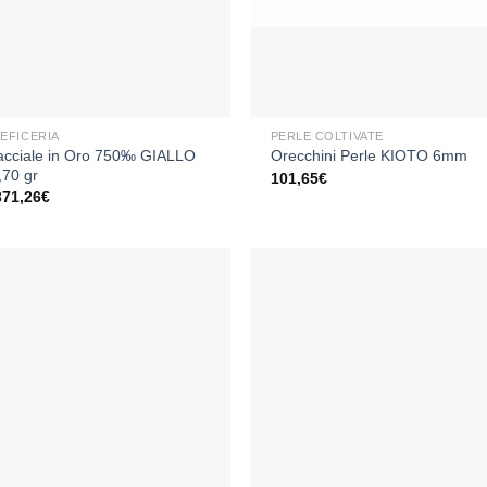
+
EFICERIA
PERLE COLTIVATE
acciale in Oro 750‰ GIALLO
Orecchini Perle KIOTO 6mm
,70 gr
101,65
€
371,26
€
Aggiungi
Aggiu
alla lista
alla li
dei
dei
desideri
desid