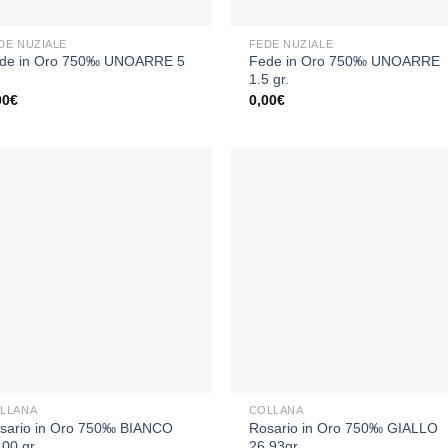
+
DE NUZIALE
FEDE NUZIALE
de in Oro 750‰ UNOARRE 5
Fede in Oro 750‰ UNOARRE
1.5 gr.
00
€
0,00
€
Aggiungi
Aggiu
alla lista
alla li
dei
dei
desideri
desid
+
LLANA
COLLANA
sario in Oro 750‰ BIANCO
Rosario in Oro 750‰ GIALLO
,00 gr.
26,93gr.