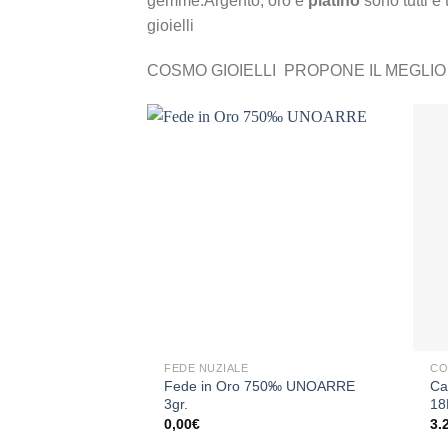
gemme.Argento, oro e
platino
sono tutti e 
gioielli
COSMO GIOIELLI PROPONE IL MEGLIO 
Aggiungi
alla lista
dei
desideri
+
+
FEDE NUZIALE
CO
Fede in Oro 750‰ UNOARRE
Ca
3gr.
18
0,00
€
3.