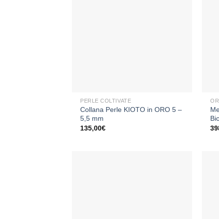
Aggiungi
alla lista
dei
desideri
+
+
PERLE COLTIVATE
OR
Collana Perle KIOTO in ORO 5 –
Me
5,5 mm
Bi
135,00
€
39
Aggiungi
alla lista
dei
desideri