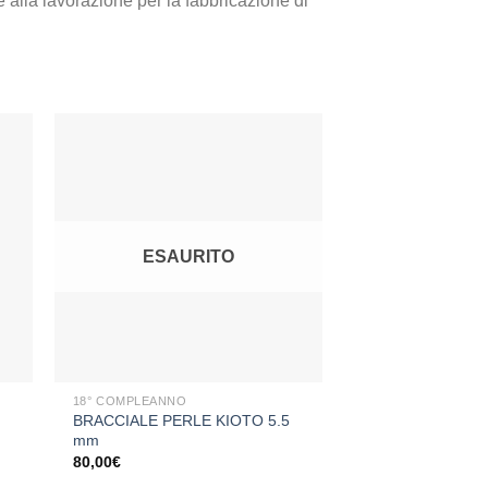
ne alla lavorazione per la fabbricazione di
ngi
Aggiungi
sta
alla lista
dei
ESAURITO
eri
desideri
+
18° COMPLEANNO
BRACCIALE PERLE KIOTO 5.5
mm
80,00
€