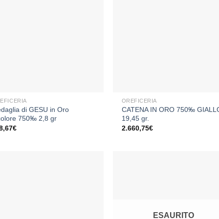
Aggiungi
Aggiu
alla lista
alla li
dei
dei
desideri
desid
+
EFICERIA
OREFICERIA
daglia di GESU in Oro
CATENA IN ORO 750‰ GIALL
colore 750‰ 2,8 gr
19,45 gr.
8,67
€
2.660,75
€
Aggiungi
Aggiu
alla lista
alla li
dei
dei
ESAURITO
desideri
desid