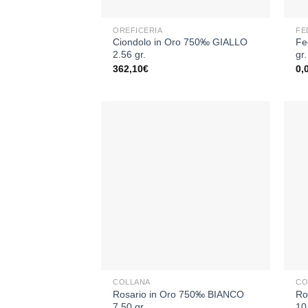
+
+
OREFICERIA
FE
Ciondolo in Oro 750‰ GIALLO
Fe
2.56 gr.
gr.
362,10
€
0,
Aggiungi
alla lista
dei
desideri
+
+
COLLANA
CO
Rosario in Oro 750‰ BIANCO
Ro
7,50 gr.
10