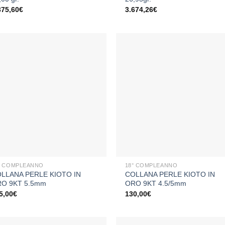
375,60
€
3.674,26
€
Aggiungi
Aggiu
alla lista
alla li
dei
dei
desideri
desid
+
° COMPLEANNO
18° COMPLEANNO
LLANA PERLE KIOTO IN
COLLANA PERLE KIOTO IN
O 9KT 5.5mm
ORO 9KT 4.5/5mm
5,00
€
130,00
€