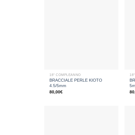
Aggiungi
alla lista
dei
desideri
+
+
18° COMPLEANNO
18
BRACCIALE PERLE KIOTO
BR
4.5/5mm
5
80,00
€
80
Aggiungi