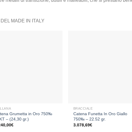
tre metalli di transizione, duttili e malleabili, che si prestano be
DEL MADE IN ITALY
Aggiungi
Aggiu
alla lista
alla li
dei
dei
desideri
desid
+
LLANA
BRACCIALE
tena Grumetta in Oro 750‰
Catena Funetta In Oro Giallo
KT – (24,30 gr.)
750‰ – 22.52 gr.
240,00
€
3.078,69
€