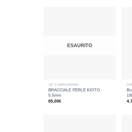
Aggiungi
alla lista
dei
ESAURITO
desideri
+
+
18° COMPLEANNO
OR
BRACCIALE PERLE KIOTO
Br
5.5mm
18
85,00
€
4.