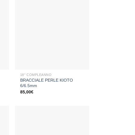
ngi
Aggiungi
sta
alla lista
dei
eri
desideri
+
18° COMPLEANNO
BRACCIALE PERLE KIOTO
6/6.5mm
85,00
€
ngi
Aggiungi