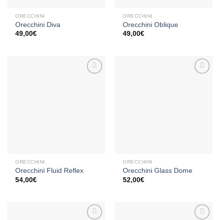
ORECCHINI
ORECCHINI
Orecchini Diva
Orecchini Oblique
49,00
€
49,00
€
Aggiungi
Aggiungi
alla lista
alla lista
dei
dei
desideri
desideri
ORECCHINI
ORECCHINI
Orecchini Fluid Reflex
Orecchini Glass Dome
54,00
€
52,00
€