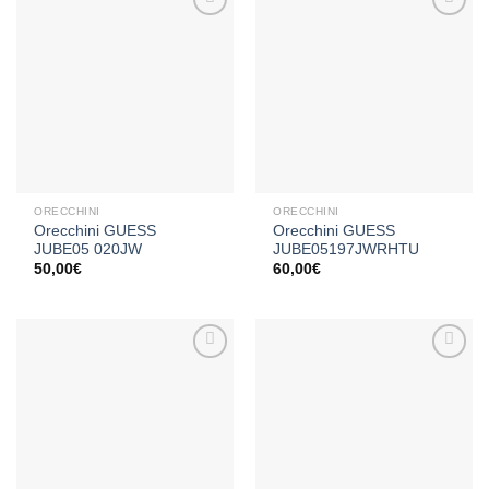
Aggiungi
Aggiungi
alla lista
alla lista
dei
dei
desideri
desideri
ORECCHINI
ORECCHINI
Orecchini GUESS
Orecchini GUESS
JUBE05 020JW
JUBE05197JWRHTU
50,00
€
60,00
€
Aggiungi
Aggiungi
alla lista
alla lista
dei
dei
desideri
desideri