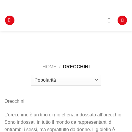
Salta
INFO: +39 388 8719381
ai
contenuti
HOME
/
ORECCHINI
Orecchini
L’orecchino è un tipo di gioielleria indossato all’orecchio.
Sono indossati in tutto il mondo da rappresentanti di
entrambi i sessi, ma soprattutto da donne. Il gioiello è