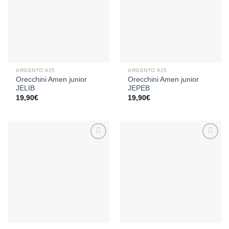
Aggiungi
Aggiungi
alla lista
alla lista
dei
dei
desideri
desideri
ARGENTO 925
ARGENTO 925
Orecchini Amen junior
Orecchini Amen junior
JELIB
JEPEB
19,90
€
19,90
€
Aggiungi
Aggiungi
alla lista
alla lista
dei
dei
desideri
desideri