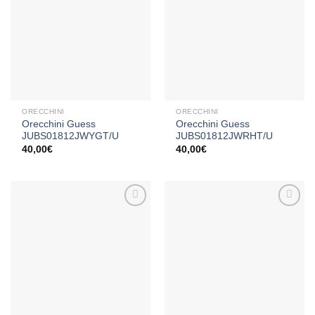
Aggiungi
Aggiungi
alla lista
alla lista
dei
dei
desideri
desideri
ORECCHINI
ORECCHINI
Orecchini Guess
Orecchini Guess
JUBS01812JWYGT/U
JUBS01812JWRHT/U
40,00
€
40,00
€
Aggiungi
Aggiungi
alla lista
alla lista
dei
dei
desideri
desideri