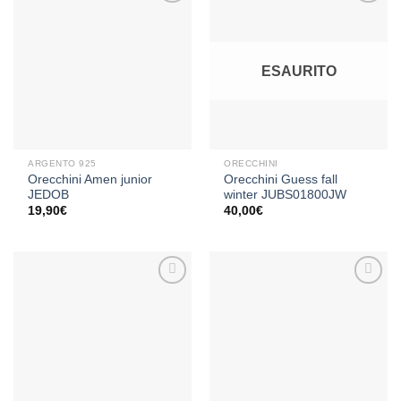
Aggiungi
Aggiungi
alla lista
alla lista
ESAURITO
dei
dei
desideri
desideri
ARGENTO 925
ORECCHINI
Orecchini Amen junior
Orecchini Guess fall
JEDOB
winter JUBS01800JW
19,90
€
40,00
€
Aggiungi
Aggiungi
alla lista
alla lista
dei
dei
desideri
desideri