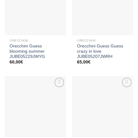
Aggiungi
Aggiungi
alla lista
alla lista
dei
dei
desideri
desideri
ORECCHINI
ORECCHINI
Orecchini Guess
Orecchini Guess Guess
blooming summer
crazy in love
JUBE05229JWYG
JUBE05207JWRH
60,00
€
65,00
€
Aggiungi
Aggiungi
alla lista
alla lista
dei
dei
desideri
desideri