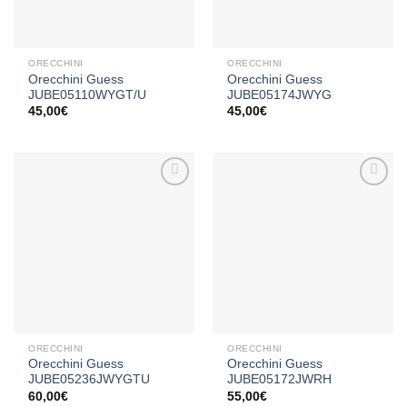
ORECCHINI
ORECCHINI
Orecchini Guess
Orecchini Guess
JUBE05110WYGT/U
JUBE05174JWYG
45,00
€
45,00
€
Aggiungi
Aggiungi
alla lista
alla lista
dei
dei
desideri
desideri
ORECCHINI
ORECCHINI
Orecchini Guess
Orecchini Guess
JUBE05236JWYGTU
JUBE05172JWRH
60,00
€
55,00
€