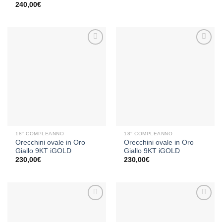
240,00
€
Aggiungi
Aggiungi
alla lista
alla lista
dei
dei
desideri
desideri
18° COMPLEANNO
18° COMPLEANNO
Orecchini ovale in Oro
Orecchini ovale in Oro
Giallo 9KT iGOLD
Giallo 9KT iGOLD
230,00
€
230,00
€