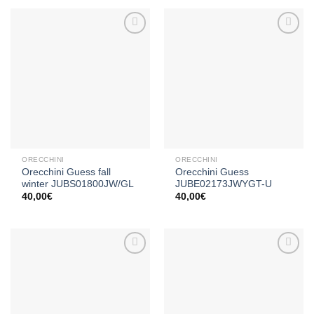
Aggiungi
Aggiungi
alla lista
alla lista
dei
dei
desideri
desideri
ORECCHINI
ORECCHINI
Orecchini Guess fall
Orecchini Guess
winter JUBS01800JW/GL
JUBE02173JWYGT-U
40,00
€
40,00
€
Aggiungi
Aggiungi
alla lista
alla lista
dei
dei