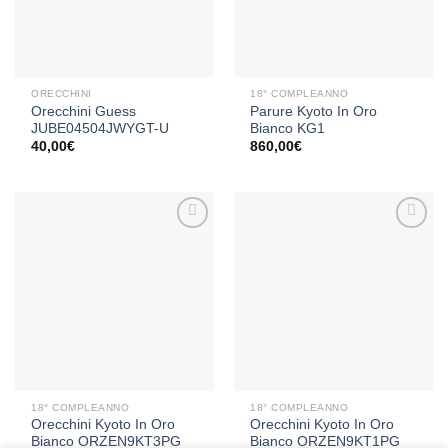
desideri
desideri
ORECCHINI
18° COMPLEANNO
Orecchini Guess
Parure Kyoto In Oro
JUBE04504JWYGT-U
Bianco KG1
40,00
€
860,00
€
Aggiungi
Aggiungi
alla lista
alla lista
dei
dei
desideri
desideri
18° COMPLEANNO
18° COMPLEANNO
Orecchini Kyoto In Oro
Orecchini Kyoto In Oro
Bianco ORZEN9KT3PG
Bianco ORZEN9KT1PG