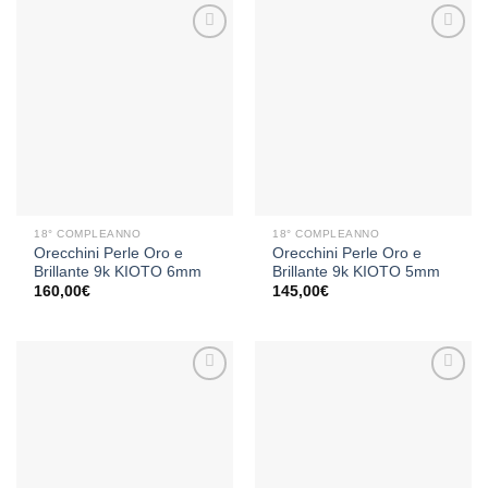
Aggiungi
Aggiungi
alla lista
alla lista
dei
dei
desideri
desideri
18° COMPLEANNO
18° COMPLEANNO
Orecchini Perle Oro e
Orecchini Perle Oro e
Brillante 9k KIOTO 6mm
Brillante 9k KIOTO 5mm
160,00
€
145,00
€
Aggiungi
Aggiungi
alla lista
alla lista
dei
dei
desideri
desideri