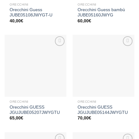
ORECCHINI
ORECCHINI
Orecchini Guess
Orecchini Guess bambù
JUBE05108JWYGT-U
JUBE05160JWYG
40,00
€
60,00
€
Aggiungi
Aggiungi
alla lista
alla lista
dei
dei
desideri
desideri
ORECCHINI
ORECCHINI
Orecchini GUESS
Orecchini GUESS
JGUJUBE05207JWYGTU
JGUJUBE05144JWYGTU
65,00
€
70,00
€