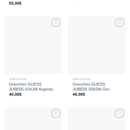
55,00
€
Aggiungi
Aggiungi
alla lista
alla lista
dei
dei
desideri
desideri
ORECCHINI
ORECCHINI
Orecchini GUESS
Orecchini GUESS
JUBE05 024JW Argento
JUBE05 058JW Oro
40,00
€
40,00
€