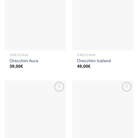
Aggiungi
Aggiungi
alla lista
alla lista
dei
dei
desideri
desideri
ORECCHINI
ORECCHINI
Orecchini Aura
Orecchini Iceland
39,00
€
49,00
€
Aggiungi
Aggiungi
alla lista
alla lista
dei
dei
desideri
desideri