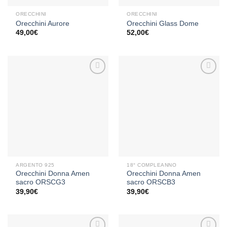
ORECCHINI
ORECCHINI
Orecchini Aurore
Orecchini Glass Dome
49,00
€
52,00
€
Aggiungi
Aggiungi
alla lista
alla lista
dei
dei
desideri
desideri
ARGENTO 925
18° COMPLEANNO
Orecchini Donna Amen
Orecchini Donna Amen
sacro ORSCG3
sacro ORSCB3
39,90
€
39,90
€