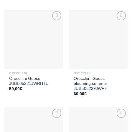
Aggiungi
Aggiungi
alla lista
alla lista
dei
dei
desideri
desideri
ORECCHINI
ORECCHINI
Orecchini Guess
Orecchini Guess
JUBE05221JWRHTU
blooming summer
JUBE05229JWRH
50,00
€
60,00
€