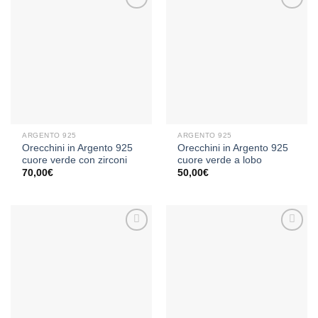
Aggiungi
Aggiungi
alla lista
alla lista
dei
dei
desideri
desideri
ARGENTO 925
ARGENTO 925
Orecchini in Argento 925
Orecchini in Argento 925
cuore verde con zirconi
cuore verde a lobo
70,00
€
50,00
€
Aggiungi
Aggiungi
alla lista
alla lista
dei
dei
desideri
desideri