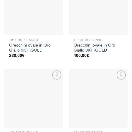
Aggiungi
Aggiungi
alla lista
alla lista
dei
dei
desideri
desideri
18° COMPLEANNO
18° COMPLEANNO
Orecchini ovale in Oro
Orecchini ovale in Oro
Giallo 9KT iGOLD
Giallo 9KT iGOLD
230,00
€
400,00
€
Aggiungi
Aggiungi
alla lista
alla lista
dei
dei
desideri
desideri