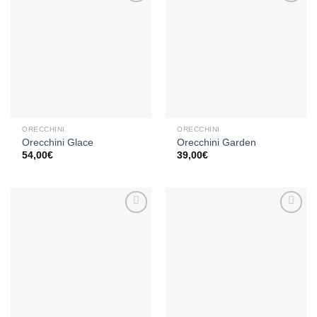
Aggiungi
Aggiungi
alla lista
alla lista
dei
dei
desideri
desideri
ORECCHINI
ORECCHINI
Orecchini Glace
Orecchini Garden
54,00
€
39,00
€
Aggiungi
Aggiungi
alla lista
alla lista
dei
dei
desideri
desideri