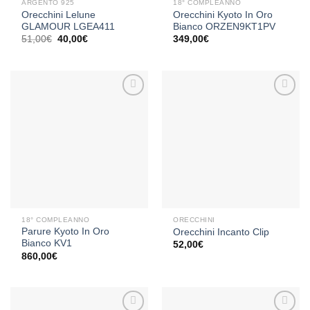
ARGENTO 925
18° COMPLEANNO
Orecchini Lelune
Orecchini Kyoto In Oro
GLAMOUR LGEA411
Bianco ORZEN9KT1PV
Il
Il
51,00
€
40,00
€
349,00
€
prezzo
prezzo
originale
attuale
era:
è:
51,00€.
40,00€.
Aggiungi
Aggiungi
alla lista
alla lista
dei
dei
desideri
desideri
18° COMPLEANNO
ORECCHINI
Parure Kyoto In Oro
Orecchini Incanto Clip
Bianco KV1
52,00
€
860,00
€