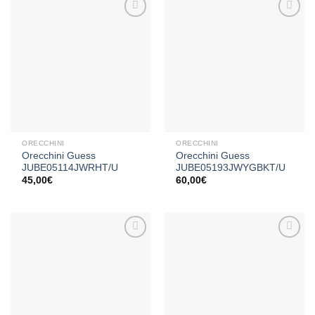
Aggiungi
Aggiungi
alla lista
alla lista
dei
dei
desideri
desideri
ORECCHINI
ORECCHINI
Orecchini Guess
Orecchini Guess
JUBE05114JWRHT/U
JUBE05193JWYGBKT/U
45,00
€
60,00
€
Aggiungi
Aggiungi
alla lista
alla lista
dei
dei
desideri
desideri