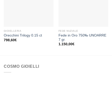
alla lista
alla lista
dei
dei
desideri
desideri
GIOIELLERIA
FEDE NUZIALE
Fede in Oro 750‰ UNOARRE
Orecchini Trilogy 0.15 ct
7 gr.
798,60
€
1.150,00
€
COSMO GIOIELLI