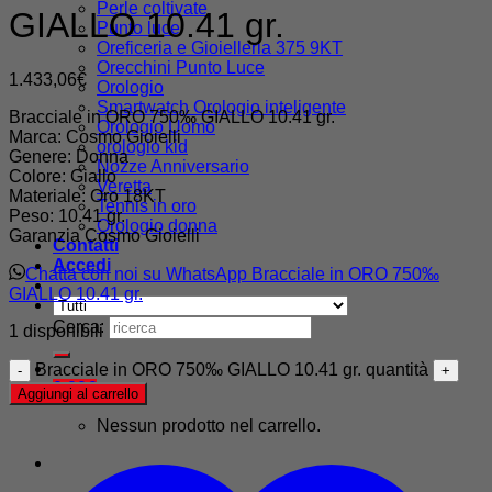
Perle coltivate
GIALLO 10.41 gr.
Punto luce
Oreficeria e Gioielleria 375 9KT
Orecchini Punto Luce
1.433,06
€
Orologio
Smartwatch Orologio inteligente
Bracciale in ORO 750‰ GIALLO 10.41 gr.
Orologio Uomo
Marca: Cosmo Gioielli
orologio kid
Genere: Donna
Nozze Anniversario
Colore: Giallo
Veretta
Materiale: Oro 18KT
Tennis in oro
Peso: 10.41 gr.
Orologio donna
Garanzia Cosmo Gioielli
Contatti
Accedi
Chatta con noi su WhatsApp Bracciale in ORO 750‰
GIALLO 10.41 gr.
Cerca:
1 disponibili
Bracciale in ORO 750‰ GIALLO 10.41 gr. quantità
0,00
€
Aggiungi al carrello
Nessun prodotto nel carrello.