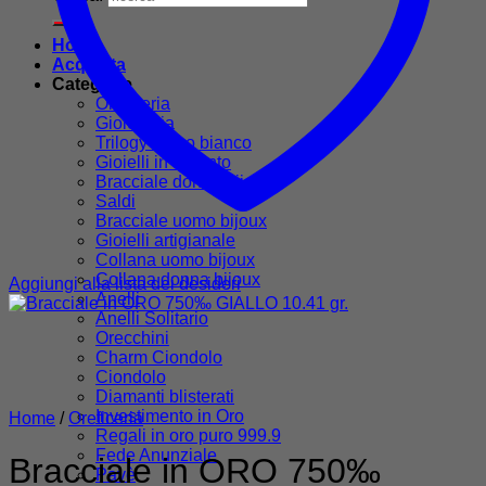
Home
Acquista
Categorie
Oreficeria
Gioielleria
Trilogy in oro bianco
Gioielli in argento
Bracciale donna bijoux
Saldi
Bracciale uomo bijoux
Gioielli artigianale
Collana uomo bijoux
Collana donna bijoux
Aggiungi alla lista dei desideri
Anelli
Anelli Solitario
Orecchini
Charm Ciondolo
Ciondolo
Diamanti blisterati
Investimento in Oro
Home
/
Oreficeria
Regali in oro puro 999.9
Fede Anunziale
Bracciale in ORO 750‰
Pavè