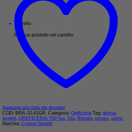
Carrello
Nessun prodotto nel carrello.
Aggiungi alla lista dei desideri
COD:
BRA-10,41GR.
Categoria:
Oreficeria
Tag:
donna
,
gioielli
,
OREFICERIA 750°/oo
,
Oro
,
Regalo
,
unisex
,
uomo
Marchio:
Cosmo Gioielli