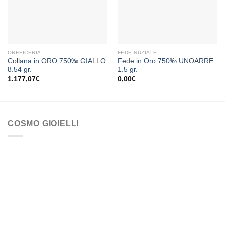
dei
dei
desideri
desideri
OREFICERIA
FEDE NUZIALE
Collana in ORO 750‰ GIALLO
Fede in Oro 750‰ UNOARRE
8.54 gr.
1.5 gr.
1.177,07
€
0,00
€
COSMO GIOIELLI