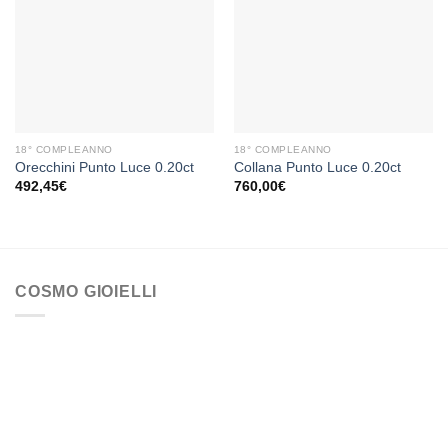
Aggiungi
Aggiungi
alla lista
alla lista
dei
dei
desideri
desideri
18° COMPLEANNO
18° COMPLEANNO
Orecchini Punto Luce 0.20ct
Collana Punto Luce 0.20ct
492,45
€
760,00
€
COSMO GIOIELLI