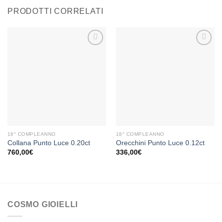
PRODOTTI CORRELATI
Aggiungi
Aggiungi
alla lista
alla lista
dei
dei
desideri
desideri
18° COMPLEANNO
18° COMPLEANNO
Collana Punto Luce 0.20ct
Orecchini Punto Luce 0.12ct
760,00
€
336,00
€
COSMO GIOIELLI