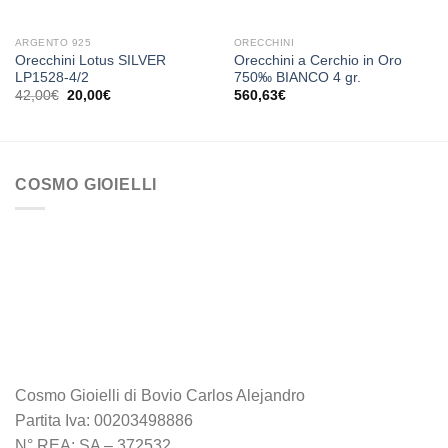
ARGENTO 925
ORECCHINI
Orecchini Lotus SILVER
Orecchini a Cerchio in Oro
LP1528-4/2
750‰ BIANCO 4 gr.
Il
Il
42,00
€
20,00
€
560,63
€
prezzo
prezzo
originale
attuale
era:
è:
42,00€.
20,00€.
COSMO GIOIELLI
Cosmo Gioielli di Bovio Carlos Alejandro
Partita Iva: 00203498886
N° REA: SA – 372532