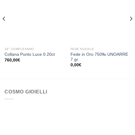
Aggiungi
Aggiungi
alla lista
alla lista
dei
dei
desideri
desideri
18° COMPLEANNO
FEDE NUZIALE
Fede in Oro 750‰ UNOARRE
Collana Punto Luce 0.20ct
7 gr.
760,00
€
0,00
€
COSMO GIOIELLI