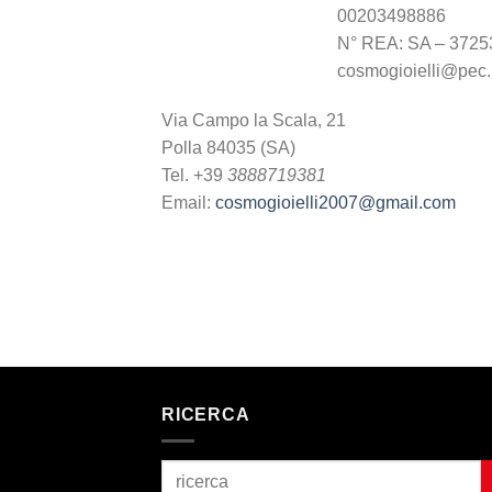
00203498886
N° REA: SA – 3725
cosmogioielli@pec.i
Via Campo la Scala, 21
Polla 84035 (SA)
Tel. +39
3888719381
Email:
cosmogioielli2007@gmail.com
RICERCA