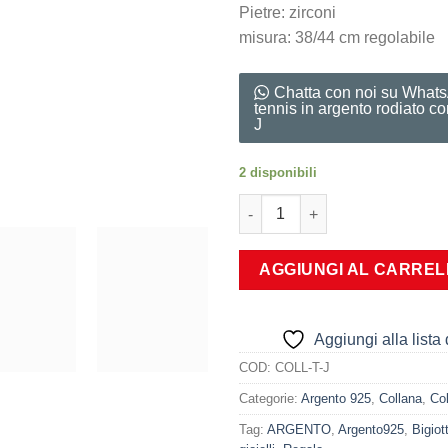
Pietre: zirconi
misura: 38/44 cm regolabile
Chatta con noi su What
tennis in argento rodiato con
J
2 disponibili
Collana tennis in argento rodia
AGGIUNGI AL CARRE
Aggiungi alla lista 
COD:
COLL-T-J
Categorie:
Argento 925
,
Collana
,
Co
Tag:
ARGENTO
,
Argento925
,
Bigiot