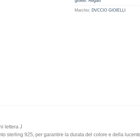
gioielli
,
Regalo
Marchio:
DVCCIO GIOIELLI
i lettera J
ento sterling 925, per garantire la durata del colore e della lucen