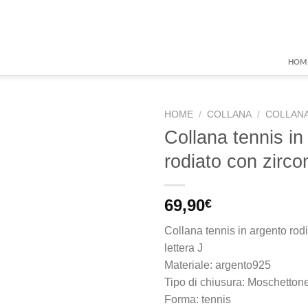
HOM
HOME
/
COLLANA
/
COLLANA
Collana tennis in
rodiato con zircon
Aggiungi
alla lista
dei
69,90
€
desideri
Collana tennis in argento rodi
lettera J
Materiale: argento925
Tipo di chiusura: Moschetton
Forma: tennis