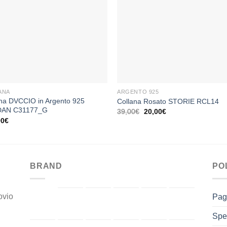
Aggiungi
Aggiu
alla lista
alla li
dei
dei
desideri
desid
+
ANA
ARGENTO 925
na DVCCIO in Argento 925
Collana Rosato STORIE RCL14
AN C31177_G
Il
Il
39,00
€
20,00
€
prezzo
prezzo
90
€
originale
attuale
era:
è:
39,00€.
20,00€.
BRAND
PO
ovio
Pag
Spe