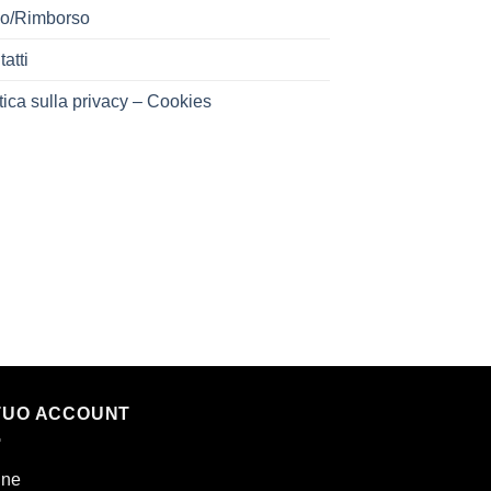
o/Rimborso
atti
tica sulla privacy – Cookies
 TUO ACCOUNT
ine