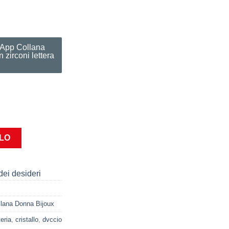
sApp Collana
 zirconi lettera
to con zirconi lettera J quantità
LLO
dei desideri
llana Donna Bijoux
teria
,
cristallo
,
dvccio