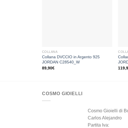
Aggiungi
alla lista
dei
desideri
+
+
COLLANA
COLL
Collana DVCCIO in Argento 925
Colla
JORDAN C28540_W
JORD
89,90
€
119,
COSMO GIOIELLI
Cosmo Gioielli di B
Carlos Alejandro
Partita Iva: