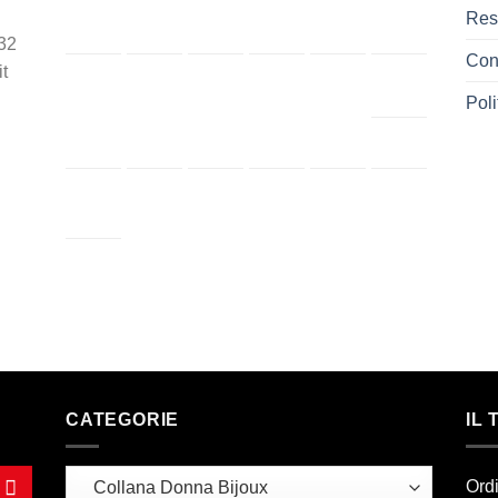
Res
32
Cont
t
Poli
CATEGORIE
IL
Ord