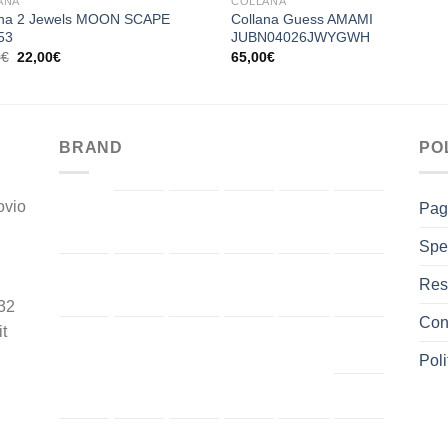
ANA
COLLANA
ana 2 Jewels MOON SCAPE
Collana Guess AMAMI
53
JUBN04026JWYGWH
Il
Il
0
€
22,00
€
65,00
€
prezzo
prezzo
originale
attuale
era:
è:
39,00€.
22,00€.
BRAND
PO
ovio
Pag
Spe
Res
32
Cont
t
Poli