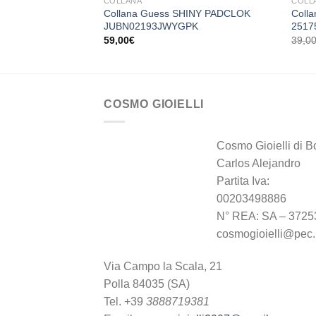
COLLANA
COLL
Collana Guess SHINY PADCLOK
Coll
JUBN02193JWYGPK
2517
59,00
€
39,0
COSMO GIOIELLI
Cosmo Gioielli di B
Carlos Alejandro
Partita Iva:
00203498886
N° REA: SA – 3725
cosmogioielli@pec.i
Via Campo la Scala, 21
Polla 84035 (SA)
Tel. +39
3888719381