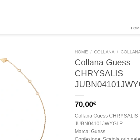
HOM
HOME
/
COLLANA
/
COLLANA
Collana Guess
CHRYSALIS
Aggiungi
JUBN04101JWY
alla lista
dei
desideri
70,00
€
Collana Guess CHRYSALIS
JUBN04101JWYGLP
Marca: Guess
Confezione: Scatola original