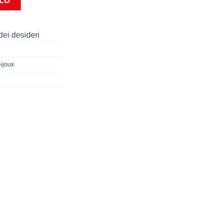
LLO
dei desideri
ijoux