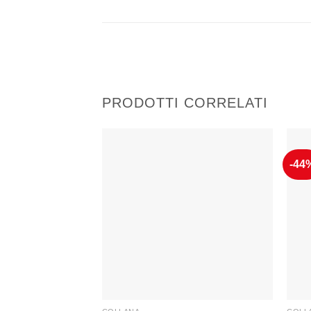
PRODOTTI CORRELATI
-44
Aggiungi
alla lista
dei
desideri
+
+