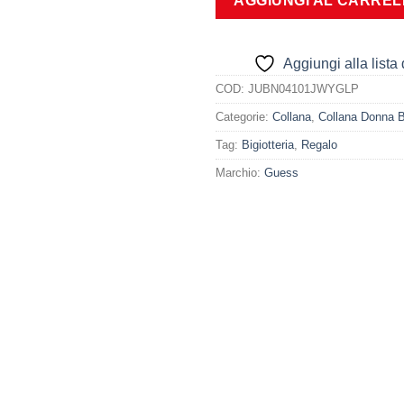
AGGIUNGI AL CARRE
Aggiungi alla lista 
COD:
JUBN04101JWYGLP
Categorie:
Collana
,
Collana Donna B
Tag:
Bigiotteria
,
Regalo
Marchio:
Guess