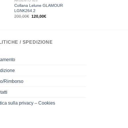
ARGENTO 925
COLLANA
Collana Lelune GLAMOUR
Collana 2 Jewels 
LGNK264.2
251690
Il
Il
Il
Il
200,00
€
120,00
€
29,00
€
22,00
€
prezzo
prezzo
prezzo
prezz
originale
attuale
originale
attual
era:
è:
era:
è:
200,00€.
120,00€.
29,00€.
22,00
LITICHE / SPEDIZIONE
amento
dizione
o/Rimborso
atti
tica sulla privacy – Cookies