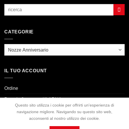
CATEGORIE
IL TUO ACCOUNT
Ordine
Paga in 3 rate con KLARNA.
Questo sito utilizza i cookie per offrirti un'esperienza di
navigazione migliore. Navigando su questo sito web,
PAGAMENTO
SPEDIZIONE
RESO
CONTATTI
acconsenti al nostro utilizzo dei cookie.
Copyright 2026 ©
Cosmo Gioielli
. All Rights Reserved. Visual Art