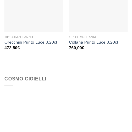
alla lista
alla lista
dei
dei
desideri
desideri
18° COMPLEANNO
18° COMPLEANNO
Orecchini Punto Luce 0.20ct
Collana Punto Luce 0.20ct
472,50
€
760,00
€
COSMO GIOIELLI