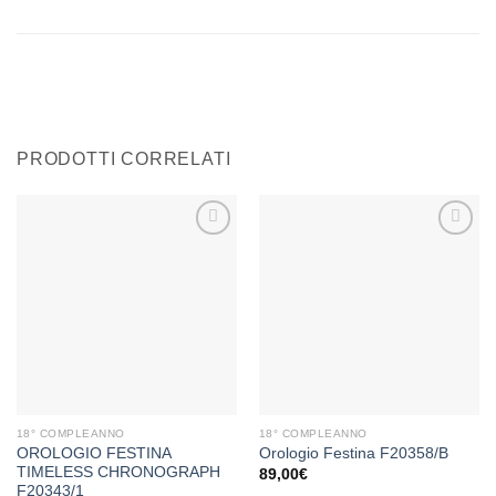
PRODOTTI CORRELATI
Aggiungi
Aggiungi
alla lista
alla lista
dei
dei
desideri
desideri
18° COMPLEANNO
18° COMPLEANNO
OROLOGIO FESTINA
Orologio Festina F20358/B
TIMELESS CHRONOGRAPH
89,00
€
F20343/1