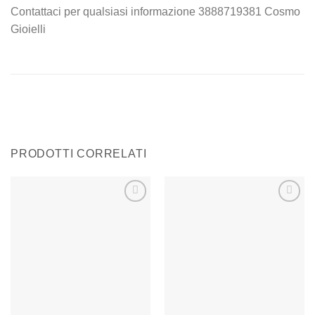
Contattaci per qualsiasi informazione 3888719381 Cosmo
Gioielli
PRODOTTI CORRELATI
Aggiungi
Aggiungi
alla lista
alla lista
dei
dei
desideri
desideri