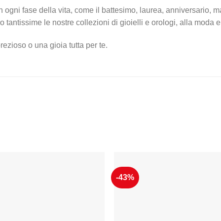
ogni fase della vita, come il battesimo, laurea, anniversario, m
tantissime le nostre collezioni di gioielli e orologi, alla moda
ezioso o una gioia tutta per te.
-43%
Aggiungi
Aggiu
alla lista
alla li
dei
dei
desideri
desid