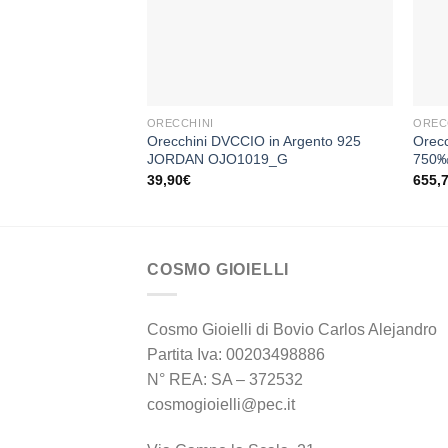
+
+
ORECCHINI
OREC
Orecchini DVCCIO in Argento 925
Orecc
JORDAN OJO1019_G
750‰ 
39,90
€
655,
COSMO GIOIELLI
Cosmo Gioielli di Bovio Carlos Alejandro
Partita Iva: 00203498886
N° REA: SA – 372532
cosmogioielli@pec.it