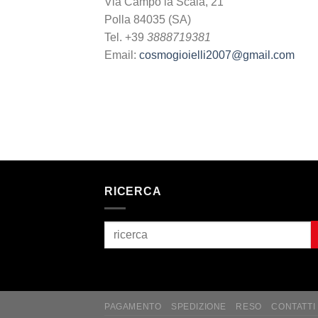
Via Campo la Scala, 21
Polla 84035 (SA)
Tel. +39
3888719381
Email:
cosmogioielli2007@gmail.com
RICERCA
PAGAMENTO
SPEDIZIONE
RESO
CONTATTI