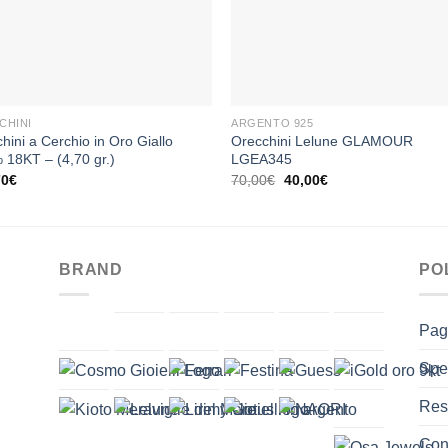
+
CHINI
ARGENTO 925
hini a Cerchio in Oro Giallo
Orecchini Lelune GLAMOUR
18KT – (4,70 gr.)
LGEA345
Il
Il
70
€
70,00
€
40,00
€
prezzo
prezzo
originale
attuale
era:
è:
70,00€.
40,00€.
BRAND
PO
Pag
Spe
Res
Cont