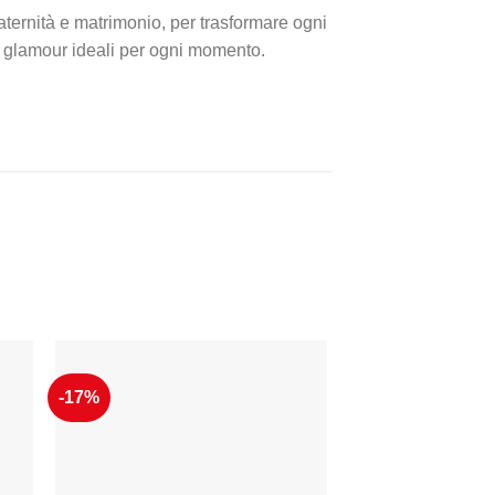
aternità e matrimonio, per trasformare ogni
 e glamour ideali per ogni momento.
-17%
ngi
Aggiungi
sta
alla lista
dei
eri
desideri