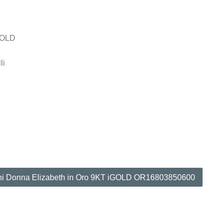
iGOLD
li
ini Donna Elizabeth in Oro 9KT iGOLD OR16803850600