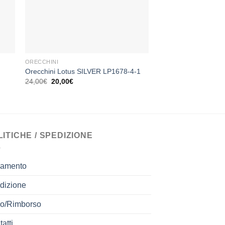
+
+
ORECCHINI
ORECCHINI
Orecchini a Cerchio
Orecchini Lotus SILVER LP1678-4-1
8,00 gr.
Il
Il
24,00
€
20,00
€
prezzo
prezzo
1.103,93
€
originale
attuale
era:
è:
24,00€.
20,00€.
LITICHE / SPEDIZIONE
amento
dizione
o/Rimborso
atti