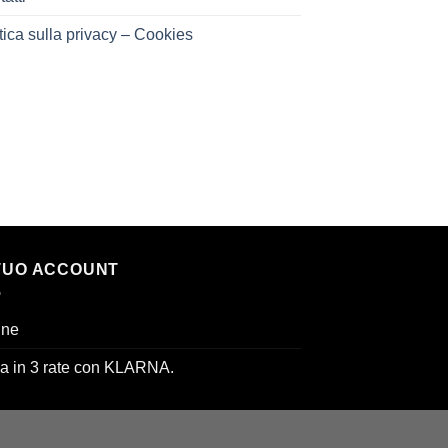
tica sulla privacy – Cookies
 TUO ACCOUNT
ine
a in 3 rate con KLARNA.