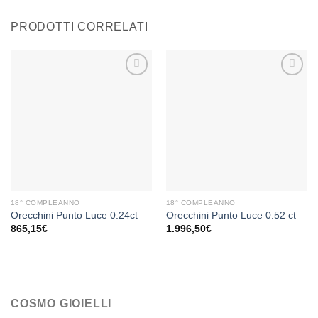
PRODOTTI CORRELATI
Aggiungi
Aggiungi
alla lista
alla lista
dei
dei
desideri
desideri
18° COMPLEANNO
18° COMPLEANNO
Orecchini Punto Luce 0.24ct
Orecchini Punto Luce 0.52 ct
865,15
€
1.996,50
€
COSMO GIOIELLI