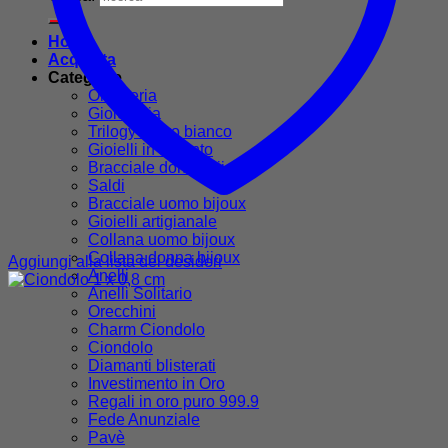
Home
Acquista
Categorie
Oreficeria
Gioielleria
Trilogy in oro bianco
Gioielli in argento
Bracciale donna bijoux
Saldi
Bracciale uomo bijoux
Gioielli artigianale
Collana uomo bijoux
Collana donna bijoux
Aggiungi alla lista dei desideri
Anelli
Anelli Solitario
Orecchini
Charm Ciondolo
Ciondolo
Diamanti blisterati
Investimento in Oro
Regali in oro puro 999.9
Fede Anunziale
Pavè