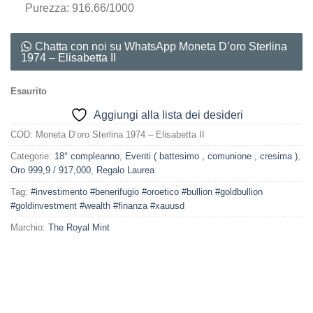
Purezza: 916.66/1000
Chatta con noi su WhatsApp Moneta D’oro Sterlina
1974 – Elisabetta II
Esaurito
Aggiungi alla lista dei desideri
COD:
Moneta D’oro Sterlina 1974 – Elisabetta II
Categorie:
18° compleanno
,
Eventi ( battesimo , comunione , cresima )
,
Oro 999,9 / 917,000
,
Regalo Laurea
Tag:
#investimento #benerifugio #oroetico #bullion #goldbullion
#goldinvestment #wealth #finanza #xauusd
Marchio:
The Royal Mint