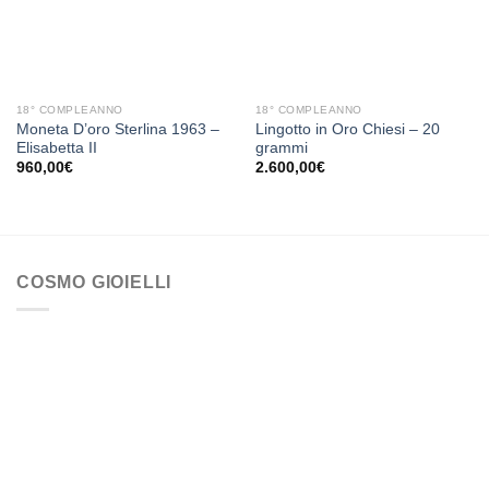
desideri
desideri
18° COMPLEANNO
18° COMPLEANNO
Moneta D’oro Sterlina 1963 –
Lingotto in Oro Chiesi – 20
Elisabetta II
grammi
960,00
€
2.600,00
€
COSMO GIOIELLI