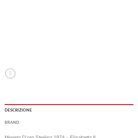
DESCRIZIONE
BRAND
Moneta D’oro Sterlina 1974 – Elisabetta II