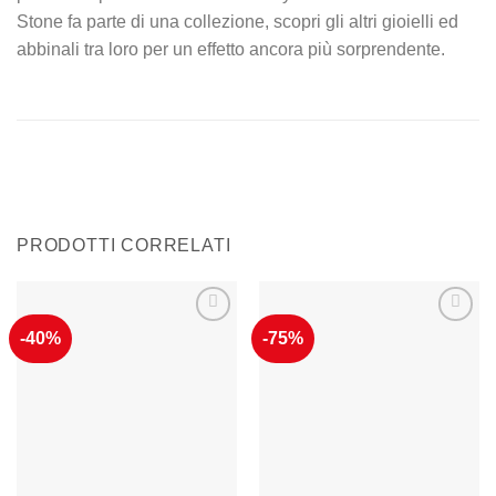
Stone fa parte di una collezione, scopri gli altri gioielli ed
abbinali tra loro per un effetto ancora più sorprendente.
PRODOTTI CORRELATI
-40%
-75%
Aggiungi
Aggiungi
alla lista
alla lista
dei
dei
desideri
desideri