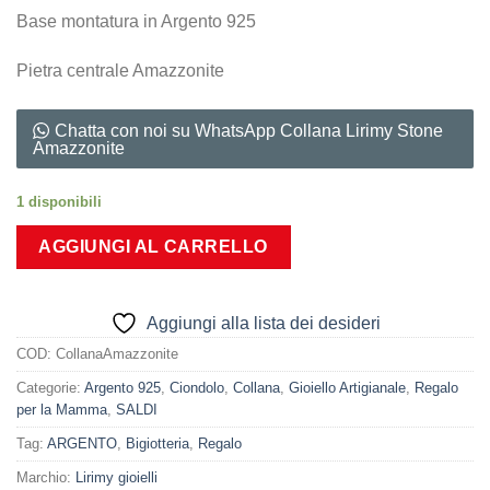
era:
è:
Base montatura in Argento 925
120,00€.
30,00€.
Pietra centrale Amazzonite
Chatta con noi su WhatsApp Collana Lirimy Stone
Amazzonite
1 disponibili
AGGIUNGI AL CARRELLO
Aggiungi alla lista dei desideri
COD:
CollanaAmazzonite
Categorie:
Argento 925
,
Ciondolo
,
Collana
,
Gioiello Artigianale
,
Regalo
per la Mamma
,
SALDI
Tag:
ARGENTO
,
Bigiotteria
,
Regalo
Marchio:
Lirimy gioielli