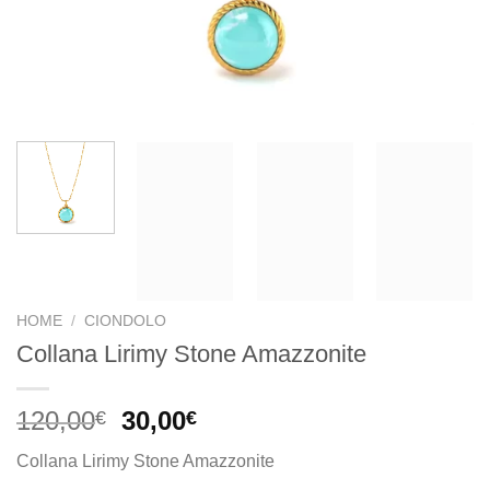
HOME
/
CIONDOLO
Collana Lirimy Stone Amazzonite
Il
Il
120,00
30,00
€
€
prezzo
prezzo
Collana Lirimy Stone Amazzonite
originale
attuale