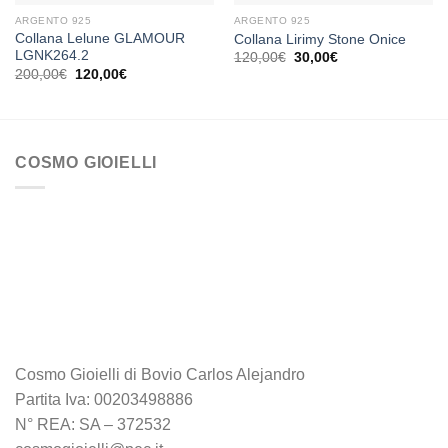
ARGENTO 925
ARGENTO 925
Collana Lelune GLAMOUR
Collana Lirimy Stone Onice
LGNK264.2
Il
Il
120,00
€
30,00
€
prezzo
prezzo
Il
Il
200,00
€
120,00
€
originale
attuale
prezzo
prezzo
era:
è:
originale
attuale
120,00€.
30,00€.
era:
è:
200,00€.
120,00€.
COSMO GIOIELLI
Cosmo Gioielli di Bovio Carlos Alejandro
Partita Iva: 00203498886
N° REA: SA – 372532