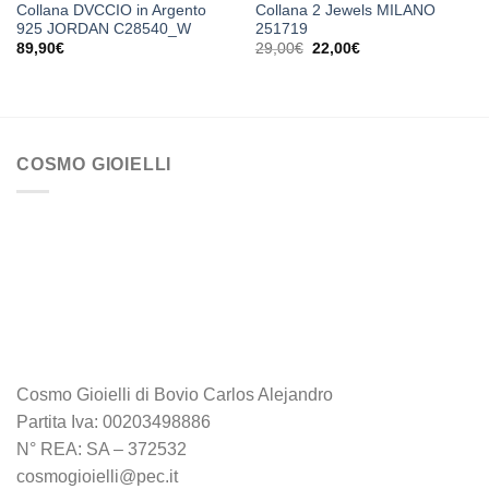
Collana DVCCIO in Argento
Collana 2 Jewels MILANO
925 JORDAN C28540_W
251719
Il
Il
89,90
€
29,00
€
22,00
€
prezzo
prezzo
originale
attuale
era:
è:
29,00€.
22,00€.
COSMO GIOIELLI
Cosmo Gioielli di Bovio Carlos Alejandro
Partita Iva: 00203498886
N° REA: SA – 372532
cosmogioielli@pec.it