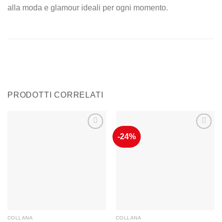
alla moda e glamour ideali per ogni momento.
PRODOTTI CORRELATI
-24%
Aggiungi
Aggiungi
alla lista
alla lista
dei
dei
desideri
desideri
COLLANA
COLLANA