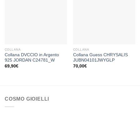
Aggiungi
Aggiungi
alla lista
alla lista
dei
dei
desideri
desideri
COLLANA
COLLANA
Collana DVCCIO in Argento
Collana Guess CHRYSALIS
925 JORDAN C24781_W
JUBN04101JWYGLP
69,90
€
70,00
€
COSMO GIOIELLI