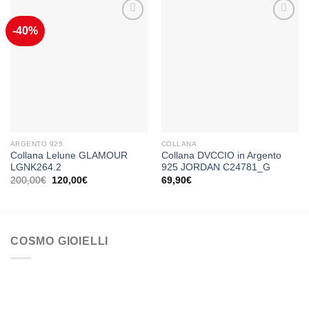
-40%
Aggiungi
Aggiungi
alla lista
alla lista
dei
dei
desideri
desideri
ARGENTO 925
COLLANA
Collana Lelune GLAMOUR
Collana DVCCIO in Argento
LGNK264.2
925 JORDAN C24781_G
Il
Il
200,00
€
120,00
€
69,90
€
prezzo
prezzo
originale
attuale
era:
è:
200,00€.
120,00€.
COSMO GIOIELLI