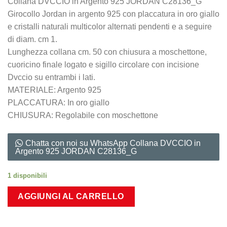
Collana DVCCIO in Argento 925 JORDAN C28136_G
Girocollo Jordan in argento 925 con placcatura in oro giallo
e cristalli naturali multicolor alternati pendenti e a seguire
di diam. cm 1.
Lunghezza collana cm. 50 con chiusura a moschettone,
cuoricino finale logato e sigillo circolare con incisione
Dvccio su entrambi i lati.
MATERIALE: Argento 925
PLACCATURA: In oro giallo
CHIUSURA: Regolabile con moschettone
Chatta con noi su WhatsApp Collana DVCCIO in
Argento 925 JORDAN C28136_G
1 disponibili
AGGIUNGI AL CARRELLO