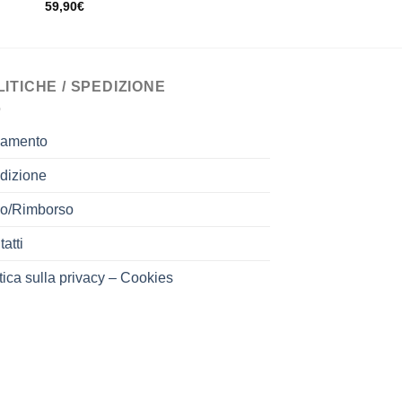
prezzo
prezz
59,90
€
originale
attual
era:
è:
91,00€.
50,00
LITICHE / SPEDIZIONE
amento
dizione
o/Rimborso
atti
tica sulla privacy – Cookies