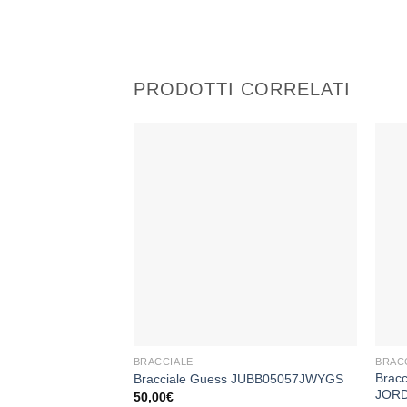
PRODOTTI CORRELATI
Aggiungi
alla lista
dei
desideri
+
+
BRACCIALE
BRAC
Bracc
Bracciale Guess JUBB05057JWYGS
JOR
50,00
€