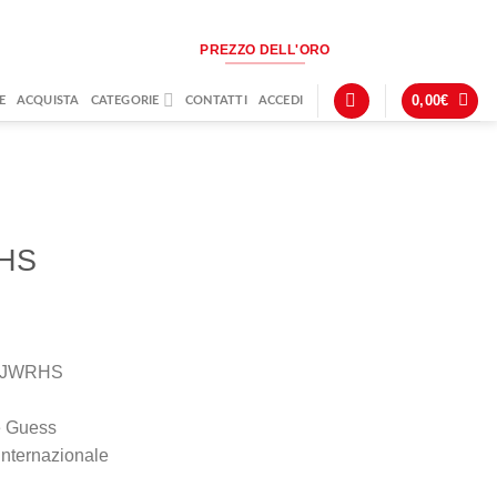
PREZZO DELL'ORO
0,00
€
E
ACQUISTA
CATEGORIE
CONTATTI
ACCEDI
HS
57JWRHS
e Guess
Internazionale