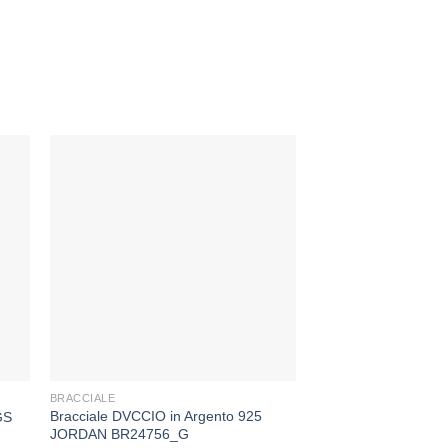
-45%
ngi
Aggiungi
sta
alla lista
dei
eri
desideri
+
+
BRACCIALE
ARGENTO 925
Bracciale DVCCIO in Argento 925
GS
Bracciale Lelune 
JORDAN BR24756_G
Il
Il
91,00
€
50,00
€