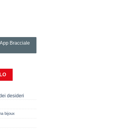
sApp Bracciale
S
LLO
dei desideri
na bijoux