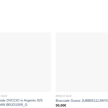
Aggiungi
Aggiu
alla lista
alla li
dei
dei
desideri
desid
+
CIALE
BRACCIALE
iale DVCCIO in Argento 925
Bracciale Guess JUBB05111JWY
DAN BRJO1009_G
50,00
€