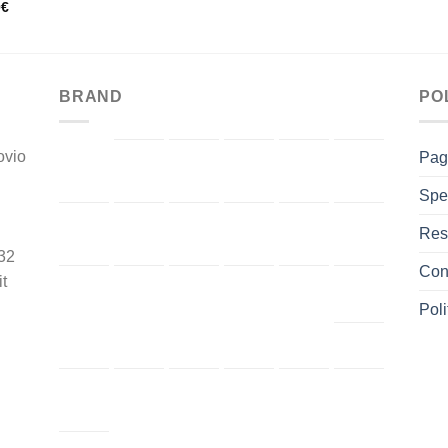
0
€
BRAND
PO
ovio
Pag
Spe
Res
32
Cont
t
Poli