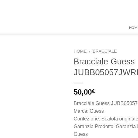
HOM
HOME
/
BRACCIALE
Bracciale Guess
JUBB05057JWR
Aggiungi
alla lista
dei
50,00
€
desideri
Bracciale Guess JUBB050
Marca: Guess
Confezione: Scatola original
Garanzia Prodotto: Garanzia 
Guess