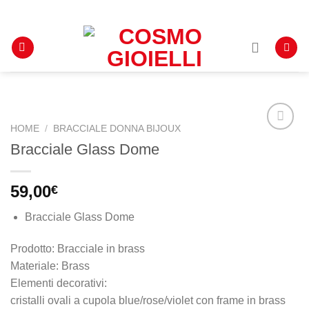
Salta
INFO: +39 388 8719381
ai
contenuti
HOME
/
BRACCIALE DONNA BIJOUX
Bracciale Glass Dome
Aggiungi
alla lista
59,00
€
dei
desideri
Bracciale Glass Dome
Prodotto: Bracciale in brass
Materiale: Brass
Elementi decorativi:
cristalli ovali a cupola blue/rose/violet con frame in brass