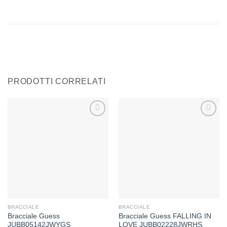
PRODOTTI CORRELATI
Aggiungi
Aggiungi
alla lista
alla lista
dei
dei
desideri
desideri
BRACCIALE
BRACCIALE
Bracciale Guess
Bracciale Guess FALLING IN
JUBB05142JWYGS
LOVE JUBB02228JWRHS