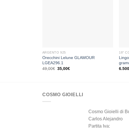
Aggiungi
alla lista
dei
desideri
+
+
ARGENTO 925
18° 
Orecchini Lelune GLAMOUR
Lingo
LGEA296.1
gram
Il
Il
49,00
€
35,00
€
6.50
prezzo
prezzo
originale
attuale
era:
è:
49,00€.
35,00€.
COSMO GIOIELLI
Cosmo Gioielli di B
Carlos Alejandro
Partita Iva: