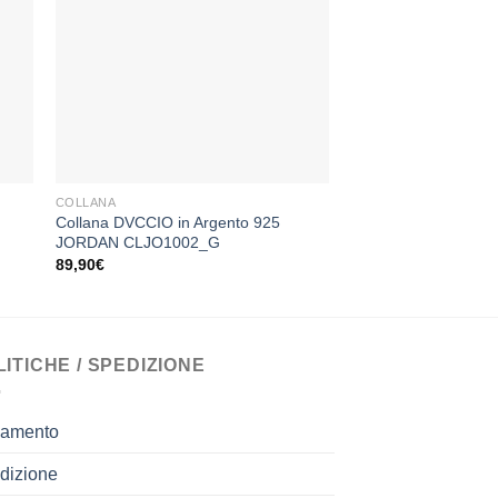
ngi
Aggiungi
sta
alla lista
dei
ESAU
eri
desideri
+
+
COLLANA
ARGENTO 925
Collana DVCCIO in Argento 925
Orecchini Lelune 
JORDAN CLJO1002_G
Il
Il
51,00
€
40,00
€
prezzo
prezz
89,90
€
originale
attual
era:
è:
51,00€.
40,00
LITICHE / SPEDIZIONE
amento
dizione