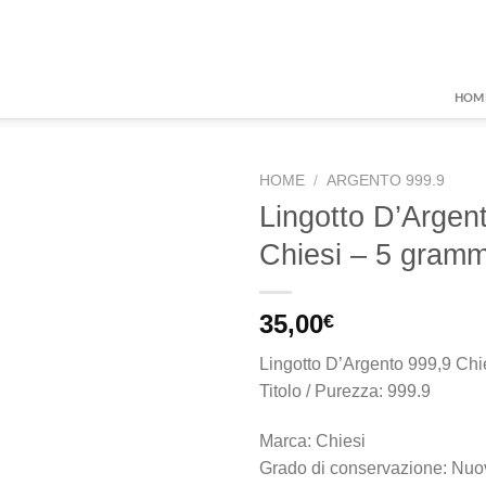
HOM
HOME
/
ARGENTO 999.9
Lingotto D’Argen
Chiesi – 5 gramm
Aggiungi
alla lista
dei
35,00
€
desideri
Lingotto D’Argento 999,9 Chi
Titolo / Purezza: 999.9
Marca: Chiesi
Grado di conservazione: Nuo