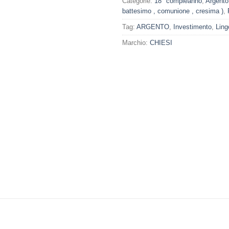
Categorie:
18° compleanno
,
Argento
battesimo , comunione , cresima )
,
Tag:
ARGENTO
,
Investimento
,
Ling
Marchio:
CHIESI