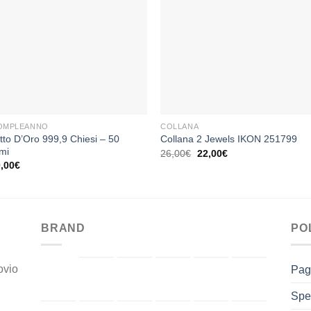
Aggiungi
Aggiu
alla lista
alla li
dei
dei
desideri
desid
+
COMPLEANNO
COLLANA
tto D’Oro 999,9 Chiesi – 50
Collana 2 Jewels IKON 251799
mi
Il
Il
26,00
€
22,00
€
prezzo
prezzo
0,00
€
originale
attuale
era:
è:
26,00€.
22,00€.
BRAND
PO
ovio
Pag
Spe