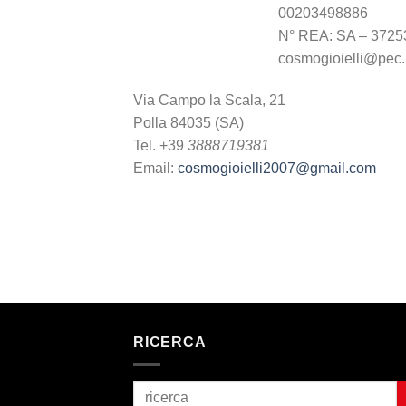
00203498886
N° REA: SA – 3725
cosmogioielli@pec.i
Via Campo la Scala, 21
Polla 84035 (SA)
Tel. +39
3888719381
Email:
cosmogioielli2007@gmail.com
RICERCA