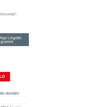
ssicurata”.
App Lingotto
5 grammi
i - 5 grammi quantità
LLO
dei desideri