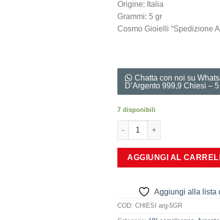
Origine: Italia
Grammi: 5 gr
Cosmo Gioielli “Spedizione A
Chatta con noi su Whats
D’Argento 999,9 Chiesi – 
7 disponibili
Lingotto D'Argento 999,9 Chies
AGGIUNGI AL CARRE
Aggiungi alla lista 
COD:
CHIESI arg-5GR