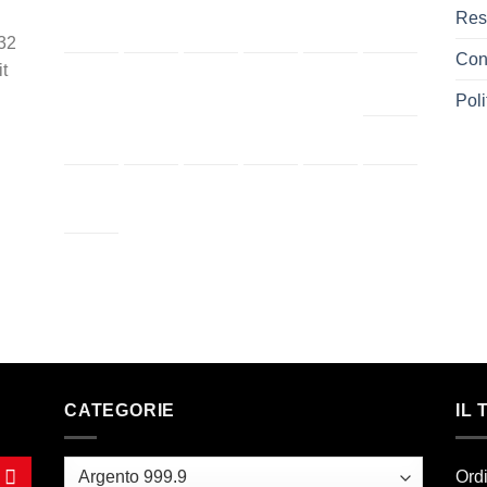
Res
32
Cont
t
Poli
CATEGORIE
IL
Ord