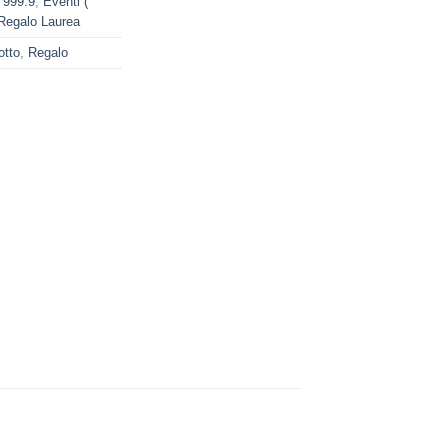
 999.9
,
Eventi (
Regalo Laurea
otto
,
Regalo