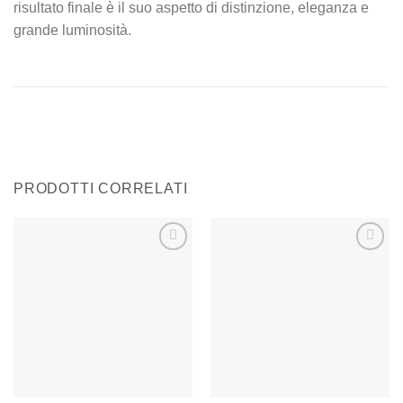
risultato finale è il suo aspetto di distinzione, eleganza e
grande luminosità.
PRODOTTI CORRELATI
Aggiungi
Aggiungi
alla lista
alla lista
dei
dei
desideri
desideri