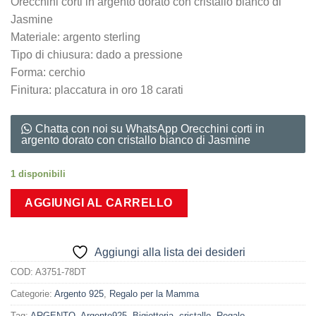
Orecchini corti in argento dorato con cristallo bianco di
Jasmine
Materiale: argento sterling
Tipo di chiusura: dado a pressione
Forma: cerchio
Finitura: placcatura in oro 18 carati
Chatta con noi su WhatsApp Orecchini corti in
argento dorato con cristallo bianco di Jasmine
1 disponibili
AGGIUNGI AL CARRELLO
Aggiungi alla lista dei desideri
COD:
A3751-78DT
Categorie:
Argento 925
,
Regalo per la Mamma
Tag:
ARGENTO
,
Argento925
,
Bigiotteria
,
cristallo
,
Regalo