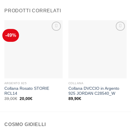
PRODOTTI CORRELATI
-49%
Aggiungi
Aggiungi
alla lista
alla lista
dei
dei
desideri
desideri
ARGENTO 925
COLLANA
Collana Rosato STORIE
Collana DVCCIO in Argento
RCL14
925 JORDAN C28540_W
Il
Il
39,00
€
20,00
€
89,90
€
prezzo
prezzo
originale
attuale
era:
è:
39,00€.
20,00€.
COSMO GIOIELLI