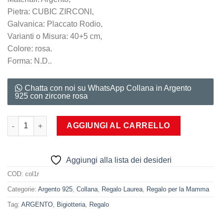
Pietra: CUBIC ZIRCONI,
Galvanica: Placcato Rodio,
Varianti o Misura: 40+5 cm,
Colore: rosa.
Forma: N.D..
Chatta con noi su WhatsApp Collana in Argento
925 con zircone rosa
Collana in Argento 925 con zircone rosa quantità
AGGIUNGI AL CARRELLO
Aggiungi alla lista dei desideri
COD:
col1r
Categorie:
Argento 925
,
Collana
,
Regalo Laurea
,
Regalo per la Mamma
Tag:
ARGENTO
,
Bigiotteria
,
Regalo