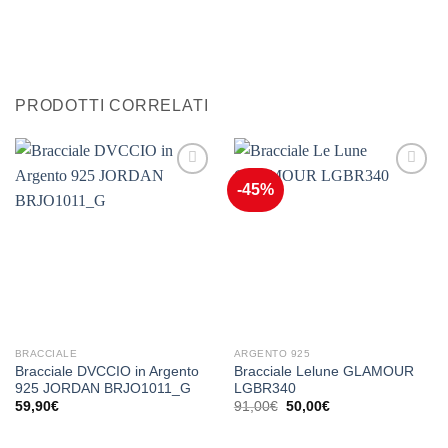
PRODOTTI CORRELATI
-45%
Aggiungi
Aggiungi
alla lista
alla lista
dei
dei
desideri
desideri
BRACCIALE
ARGENTO 925
Bracciale DVCCIO in Argento
Bracciale Lelune GLAMOUR
925 JORDAN BRJO1011_G
LGBR340
Il
Il
59,90
€
91,00
€
50,00
€
prezzo
prezzo
originale
attuale
era:
è: