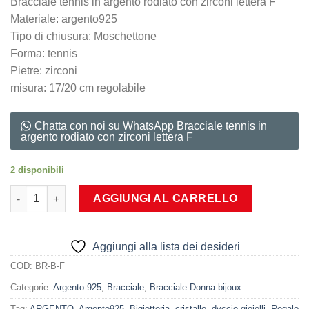
Bracciale tennis in argento rodiato con zirconi lettera F
Materiale: argento925
Tipo di chiusura: Moschettone
Forma: tennis
Pietre: zirconi
misura: 17/20 cm regolabile
Chatta con noi su WhatsApp Bracciale tennis in
argento rodiato con zirconi lettera F
2 disponibili
Bracciale tennis in argento rodiato con zirconi lettera F quantit
AGGIUNGI AL CARRELLO
Aggiungi alla lista dei desideri
COD:
BR-B-F
Categorie:
Argento 925
,
Bracciale
,
Bracciale Donna bijoux
Tag:
ARGENTO
,
Argento925
,
Bigiotteria
,
cristallo
,
dvccio gioielli
,
Regalo