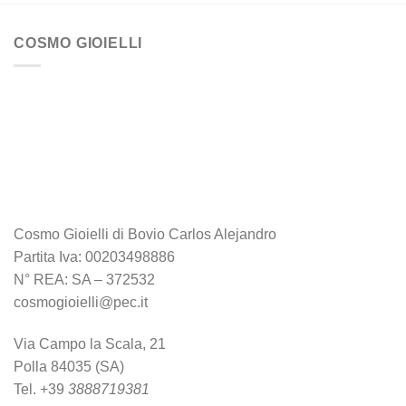
91,00€.
50,00€.
COSMO GIOIELLI
Cosmo Gioielli di Bovio Carlos Alejandro
Partita Iva: 00203498886
N° REA: SA – 372532
cosmogioielli@pec.it
Via Campo la Scala, 21
Polla 84035 (SA)
Tel. +39
3888719381