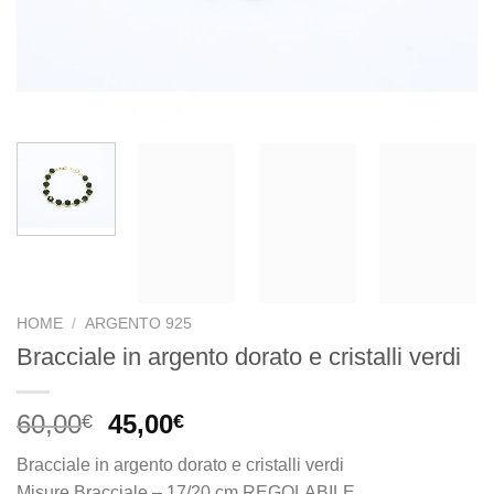
HOME
/
ARGENTO 925
Bracciale in argento dorato e cristalli verdi
Il
Il
60,00
45,00
€
€
prezzo
prezzo
Bracciale in argento dorato e cristalli verdi
originale
attuale
Misure Bracciale – 17/20 cm REGOLABILE