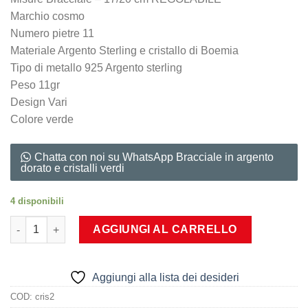
era:
è:
Marchio cosmo
60,00€.
45,00€.
Numero pietre 11
Materiale Argento Sterling e cristallo di Boemia
Tipo di metallo 925 Argento sterling
Peso 11gr
Design Vari
Colore verde
Chatta con noi su WhatsApp Bracciale in argento
dorato e cristalli verdi
4 disponibili
Bracciale in argento dorato e cristalli verdi quantità
AGGIUNGI AL CARRELLO
Aggiungi alla lista dei desideri
COD:
cris2