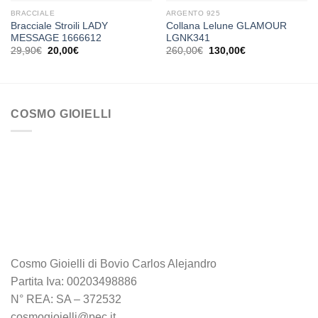
BRACCIALE
ARGENTO 925
Bracciale Stroili LADY
Collana Lelune GLAMOUR
MESSAGE 1666612
LGNK341
Il
Il
Il
Il
29,90
€
20,00
€
260,00
€
130,00
€
prezzo
prezzo
prezzo
prezzo
originale
attuale
originale
attuale
era:
è:
era:
è:
29,90€.
20,00€.
260,00€.
130,00€.
COSMO GIOIELLI
Cosmo Gioielli di Bovio Carlos Alejandro
Partita Iva: 00203498886
N° REA: SA – 372532
cosmogioielli@pec.it