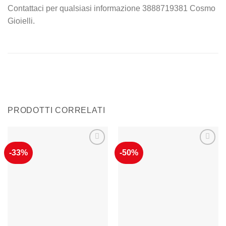
Contattaci per qualsiasi informazione 3888719381 Cosmo
Gioielli.
PRODOTTI CORRELATI
-33%
-50%
Aggiungi
Aggiungi
alla lista
alla lista
dei
dei
desideri
desideri