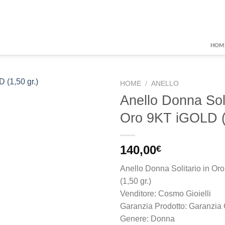
HOM
HOME
/
ANELLO
Anello Donna Soli
Oro 9KT iGOLD (1
Aggiungi
alla lista
dei
140,00
€
desideri
Anello Donna Solitario in O
(1,50 gr.)
Venditore: Cosmo Gioielli
Garanzia Prodotto: Garanzia 
Genere: Donna