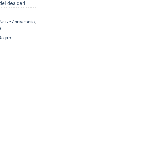
dei desideri
Nozze Anniversario
,
a
Regalo