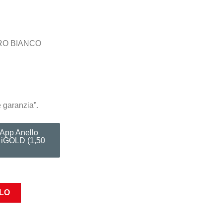
RO BIANCO
e garanzia”.
sApp Anello
T iGOLD (1,50
LLO