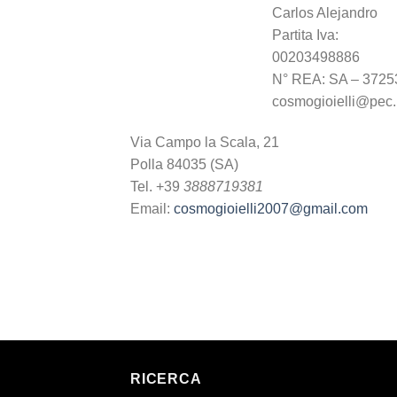
Carlos Alejandro
Partita Iva:
00203498886
N° REA: SA – 3725
cosmogioielli@pec.i
Via Campo la Scala, 21
Polla 84035 (SA)
Tel. +39
3888719381
Email:
cosmogioielli2007@gmail.com
RICERCA