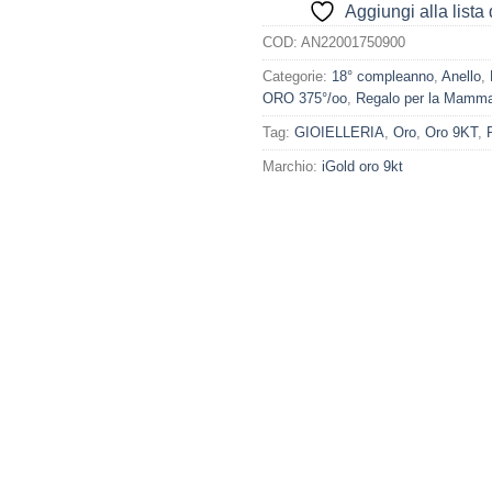
Aggiungi alla lista 
COD:
AN22001750900
Categorie:
18° compleanno
,
Anello
,
ORO 375°/oo
,
Regalo per la Mamm
Tag:
GIOIELLERIA
,
Oro
,
Oro 9KT
,
Marchio:
iGold oro 9kt