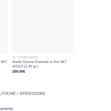
-70%
ngi
Aggiungi
sta
alla lista
dei
eri
desideri
+
+
18° COMPLEANNO
ANELLO
o 9KT
Anello Donna Charlotte in Oro 9KT
Anello Lirimy Stone
iGOLD (2,30 gr.)
Il
Il
100,00
€
30,00
€
prezzo
prez
200,00
€
originale
attu
era:
è:
100,00€.
30,0
LITICHE / SPEDIZIONE
amento