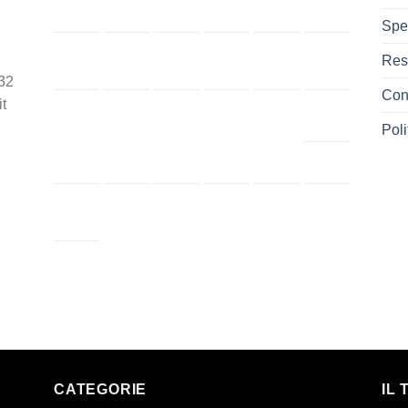
Spe
Res
32
Cont
t
Poli
CATEGORIE
IL