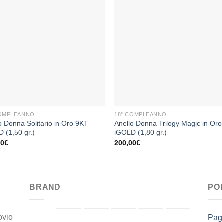
Aggiungi
Aggiu
alla lista
alla li
dei
dei
desideri
desid
+
COMPLEANNO
18° COMPLEANNO
o Donna Solitario in Oro 9KT
Anello Donna Trilogy Magic in Or
 (1,50 gr.)
iGOLD (1,80 gr.)
00
€
200,00
€
BRAND
PO
ovio
Pag