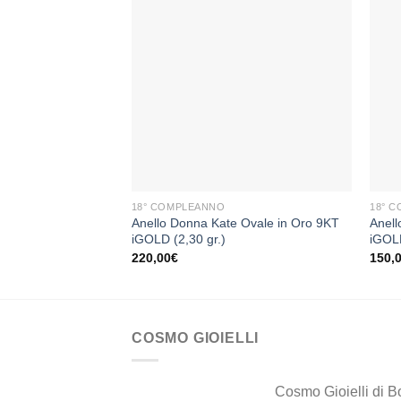
Aggiungi
alla lista
dei
desideri
+
+
18° COMPLEANNO
18° 
Anello Donna Kate Ovale in Oro 9KT
Anell
iGOLD (2,30 gr.)
iGOLD
220,00
€
150,
COSMO GIOIELLI
Cosmo Gioielli di B