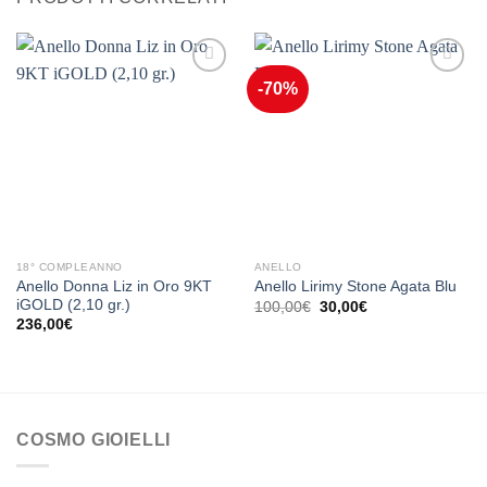
-70%
Aggiungi
Aggiungi
alla lista
alla lista
dei
dei
desideri
desideri
18° COMPLEANNO
ANELLO
Anello Donna Liz in Oro 9KT
Anello Lirimy Stone Agata Blu
iGOLD (2,10 gr.)
Il
Il
100,00
€
30,00
€
prezzo
prezzo
236,00
€
originale
attuale
era:
è:
100,00€.
30,00€.
COSMO GIOIELLI