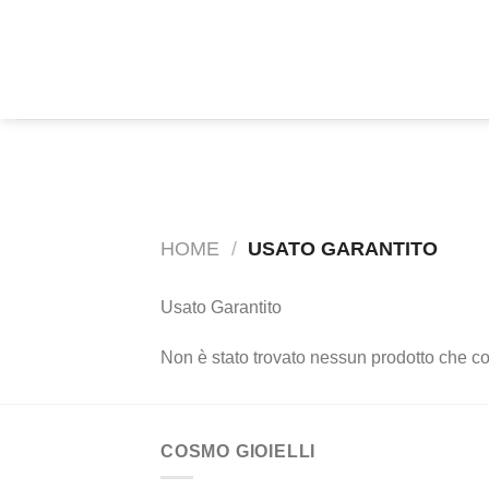
Salta
ai
INFO: +39 388 8719381
contenuti
HOME
/
USATO GARANTITO
Usato Garantito
Non è stato trovato nessun prodotto che co
COSMO GIOIELLI