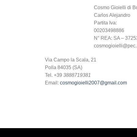
Cosmo Gioielli di B
Carlos Alejandro
Partita Iva:
00203498886
N° REA: SA – 3725
cosmogioielli@pec.i
Via Campo la Scala, 21
Polla 84035 (SA)
Tel. +39
3888719381
Email:
cosmogioielli2007@gmail.com