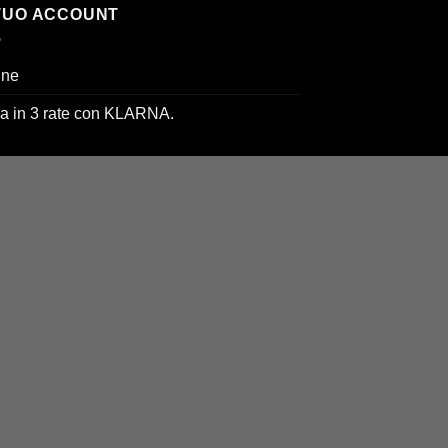
 TUO ACCOUNT
ine
a in 3 rate con KLARNA.