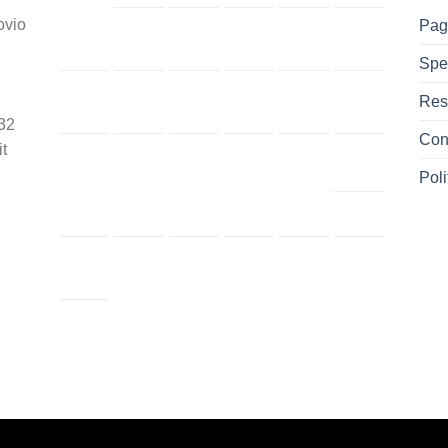
ovio
Pag
Spe
Res
32
Cont
t
Poli