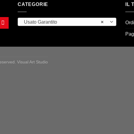
CATEGORIE
IL
Usato Garantito
×
Ord
Pag
Reserved. Visual Art Studio