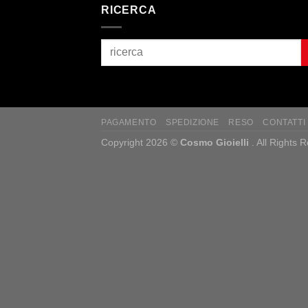
RICERCA
PAGAMENTO
SPEDIZIONE
RESO
CONTATTI
Copyright 2026 ©
Cosmo Gioielli
. All Rights 