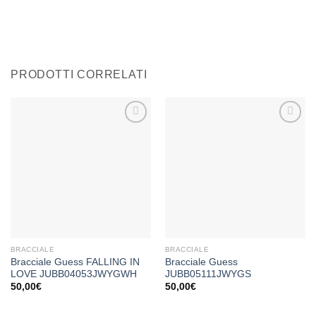
PRODOTTI CORRELATI
Aggiungi
Aggiungi
alla lista
alla lista
dei
dei
desideri
desideri
BRACCIALE
BRACCIALE
Bracciale Guess FALLING IN
Bracciale Guess
LOVE JUBB04053JWYGWH
JUBB05111JWYGS
50,00
€
50,00
€