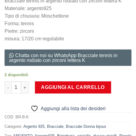
Bracciale tennis in argento rodiato con zirconi lettera K
Materiale: argento925
Tipo di chiusura: Moschettone
Forma: tennis
Pietre: zirconi
misura: 17/20 cm regolabile
Chatta con noi su WhatsApp Bracciale tennis in
argento rodiato con zirconi lettera K
2 disponibili
Bracciale tennis in argento rodiato con zirconi lettera K quantit
AGGIUNGI AL CARRELLO
Aggiungi alla lista dei desideri
COD:
BR-B-K
Categorie:
Argento 925
,
Bracciale
,
Bracciale Donna bijoux
Tag:
ARGENTO
,
Argento925
,
Bigiotteria
,
cristallo
,
dvccio gioielli
,
Regalo